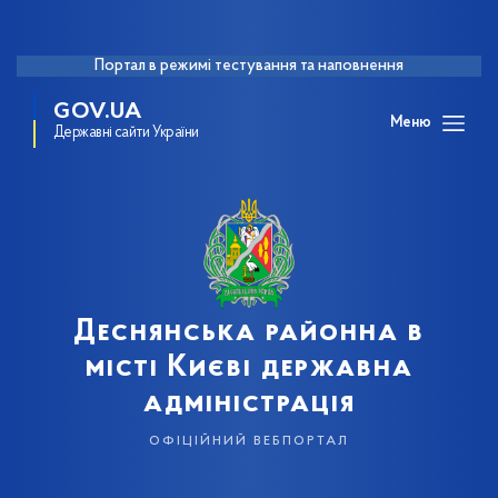
Портал в режимі тестування та наповнення
GOV.UA
Меню
Державні сайти України
Деснянська районна в
місті Києві державна
адміністрація
офіційний вебпортал