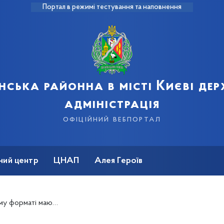
Портал в режимі тестування та наповнення
нська районна в місті Києві де
адміністрація
офіційний вебпортал
ний центр
ЦНАП
Алея Героїв
ога швидше – Президент України