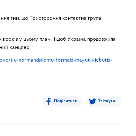
ення тим, що Тристороння контактна група
кроків у цьому плані, і щоб Україна продовжила
ний канцлер.
ovori-u-normandskomu-formati-mayut-vidbutis-
Поділитися
Твітнути