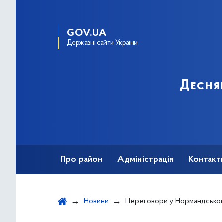
GOV.UA
Державні сайти України
Десня
Про район
Адміністрація
Контакт
Новини
Переговори у Нормандському форматі мають відбутись яком