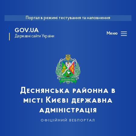
Портал в режимі тестування та наповнення
GOV.UA
Меню
Державні сайти України
Деснянська районна в
місті Києві державна
адміністрація
офіційний вебпортал