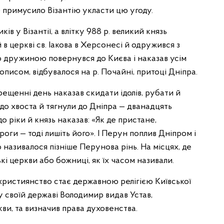
) примусило Візантію укласти цю угоду.
в у Візантії, а влітку 988 р. великий князь
 церкві св. Іакова в Херсонесі й одружився з
ою дружиною повернувся до Києва і наказав усім
описом, відбувалося на р. Почайні, притоці Дніпра.
ещенні день наказав скидати ідолів, рубати й
до хвоста й тягнули до Дніпра — дванадцять
о ріки й князь наказав: «Як де пристане,
оги — тоді лишіть його». І Перун поплив Дніпром і
о називалося пізніше Перунова рінь. На місцях, де
кі церкви або божниці, як їх часом називали.
 християнство стає державною релігією Київської
 своїй державі Володимир видав Устав,
и, та визначив права духовенства.