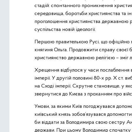
стадій: спонтанного проникнення христия
середовища, боротьби християнства та інш
проголошення християнства державною рел
суспільства новій ідеології.
Першою правителькою Русі, що офіційно пр
княгиня Ольга. Продовжити справу своєї б
християнство державною релігією – зміг 
Хрещення відбулося у часи послаблення в
імперії. У другій половині 80-х рр. Х ст
на Сході імперії. Скрутне становище, у як
звернутися до Києва з проханням про вій
Умови, за якими Київ погоджувався допомо
київський князь зобов’язувався допомогти
би віддати за Володимира свою сестру А
держави. При цьому Володимир спочатку о