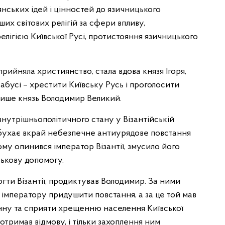
нських ідей і цінностей до язичницького
их світових релігій за сфери впливу,
ігією Київської Русі, протистояння язичницького
ийняла християнство, стала вдова князя Ігоря,
абусі – хрестити Київську Русь і проголосити
лише князь Володимир Великий.
нутрішньополітичного стану у Візантійській
. вибухає вкрай небезпечне антиурядове повстання
ому опинився імператор Візантії, змусило його
ськову допомогу.
гти Візантії, продиктував Володимир. За ними
 імператору придушити повстання, а за це той мав
нну та сприяти хрещенню населення Київської
тримав відмову, і тільки захоплення ним