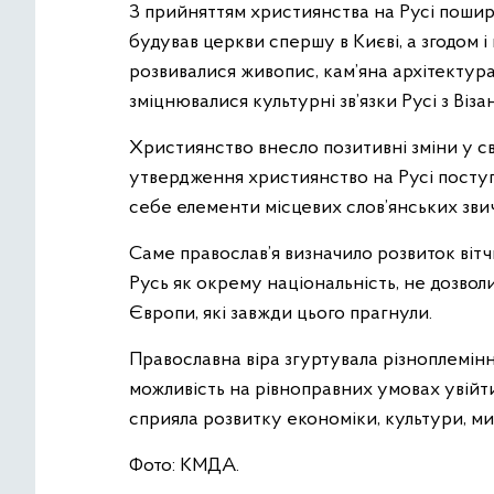
З прийняттям християнства на Русі пошир
будував церкви спершу в Києві, а згодом і
розвивалися живопис, кам’яна архітектур
зміцнювалися культурні зв’язки Русі з Віз
Християнство внесло позитивні зміни у с
утвердження християнство на Русі поступ
себе елементи місцевих слов’янських звича
Саме православ’я визначило розвиток вітчи
Русь як окрему національність, не дозвол
Європи, які завжди цього прагнули.
Православна віра згуртувала різноплемінн
можливість на рівноправних умовах увійт
сприяла розвитку економіки, культури, ми
Фото: КМДА.