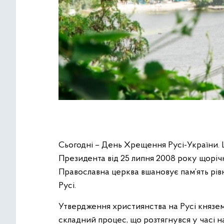
Сьогодні – День Хрещення Русі-України. Ця
Президента від 25 липня 2008 року щорічн
Православна церква вшановує пам’ять рів
Русі.
Утвердження християнства на Русі князем
складний процес, що розтягнувся у часі н