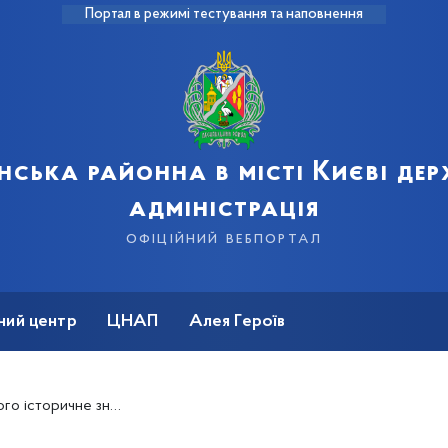
Портал в режимі тестування та наповнення
нська районна в місті Києві де
адміністрація
офіційний вебпортал
ний центр
ЦНАП
Алея Героїв
історичне значення