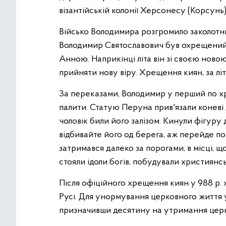
візантійській колонії Херсонесу (Корсунь
Військо Володимира розгромило заколотникі
Володимир Святославович був охрещений в
Анною. Наприкінці літа він зі своєю нов
прийняти нову віру. Хрещення киян, за літ
За переказами, Володимир у перший по хр
палити. Статую Перуна прив'язали коневі 
чоловік били його залізом. Кинули фігуру д
відбивайте його од берега, аж перейде пор
затримався далеко за порогами, в місці, щ
стояли ідоли богів, побудували християнсь
Після офіційного хрещення киян у 988 р.
Русі. Для унормування церковного життя у
призначивши десятину на утримання церкв