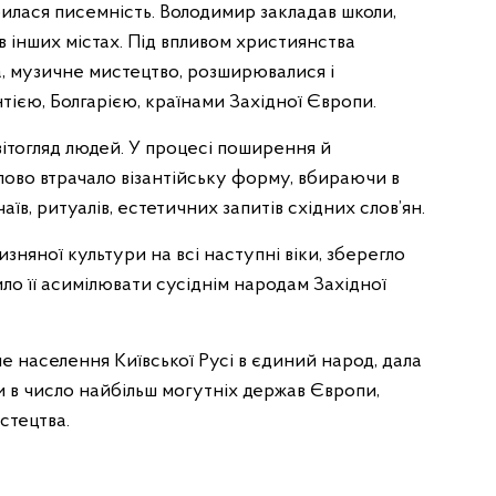
илася писемність. Володимир закладав школи,
 в інших містах. Під впливом християнства
а, музичне мистецтво, розширювалися і
антією, Болгарією, країнами Західної Європи.
вітогляд людей. У процесі поширення й
ово втрачало візантійську форму, вбираючи в
їв, ритуалів, естетичних запитів східних слов’ян.
зняної культури на всі наступні віки, зберегло
ило її асимілювати сусіднім народам Західної
е населення Київської Русі в єдиний народ, дала
и в число найбільш могутніх держав Європи,
стецтва.