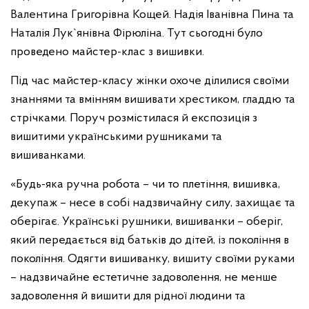
Валентина Григорівна Кощей. Надія Іванівна Пина та
Наталія Лук`янівна Фірюліна. Тут сьогодні було
проведено майстер-клас з вишивки.
Під час майстер-класу жінки охоче ділилися своїми
знаннями та вмінням вишивати хрестиком, гладдю та
стрічками. Поруч розмістилася й експозиція з
вишитими українськими рушниками та
вишиванками.
«Будь-яка ручна робота – чи то плетіння, вишивка,
декупаж – несе в собі надзвичайну силу, захищає та
оберігає. Українські рушники, вишиванки – оберіг,
який передається від батьків до дітей, із покоління в
покоління. Одягти вишиванку, вишиту своїми руками
– надзвичайне естетичне задоволення, не менше
задоволення й вишити для рідної людини та