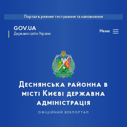
Портал в режимі тестування та наповнення
GOV.UA
Меню
Державні сайти України
Деснянська районна в
місті Києві державна
адміністрація
офіційний вебпортал