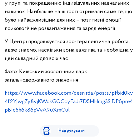
у групі та покращенню індивідуальних навчальних
навичок. Найбільше наші гості отримали саме те, що
було найважливішим для них – позитивні емоції,
психологічне розвантаження та заряд енергії.
У Центрі продовжується зоо-терапевтична робота,
адже знаємо, наскільки вона важлива та необхідна у
цей складний для всіх час.
Фото: Київський зоологічний парк
загальнодержавного значення
https://www.facebook.com/desn.rda/posts/pfbid0ky
4f2YjwgZy8yjKWckGQCcyEaJi7D5MHmg3SjDP6pre4
pB1c5h6k86pVvA9uXmCul
Надрукувати