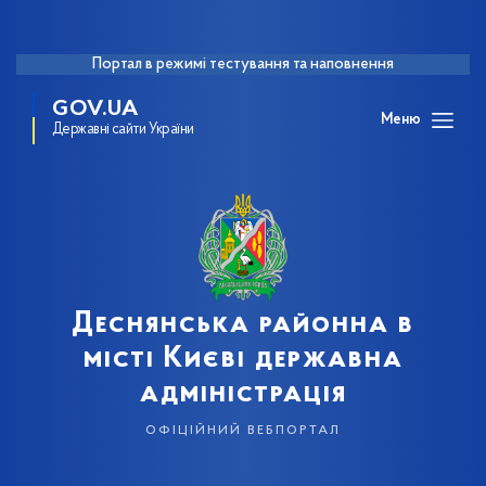
Портал в режимі тестування та наповнення
GOV.UA
Меню
Державні сайти України
Деснянська районна в
місті Києві державна
адміністрація
офіційний вебпортал