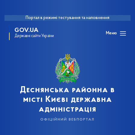
Портал в режимі тестування та наповнення
GOV.UA
Меню
Державні сайти України
Деснянська районна в
місті Києві державна
адміністрація
офіційний вебпортал