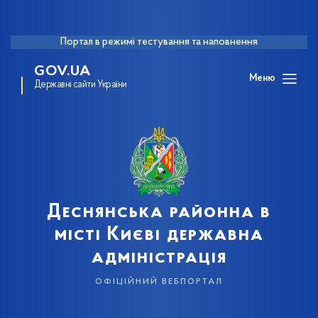
Портал в режимі тестування та наповнення
GOV.UA
Меню
Державні сайти України
Деснянська районна в
місті Києві державна
адміністрація
офіційний вебпортал