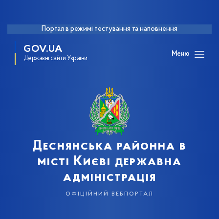
Портал в режимі тестування та наповнення
GOV.UA
Меню
Державні сайти України
Деснянська районна в
місті Києві державна
адміністрація
офіційний вебпортал