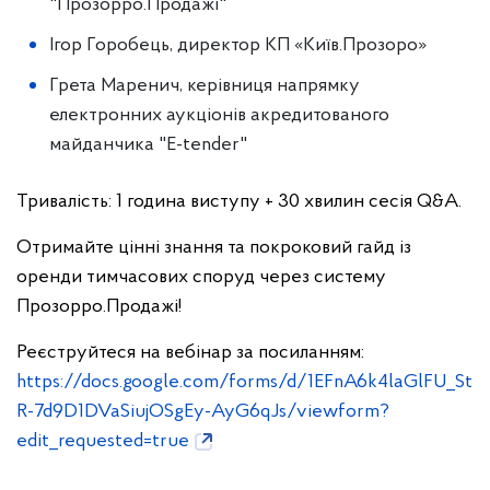
"Прозорро.Продажі"
Ігор Горобець, директор КП «Київ.Прозоро»
Грета Маренич, керівниця напрямку
електронних аукціонів акредитованого
майданчика "E-tender"
Тривалість: 1 година виступу + 30 хвилин сесія Q&A.
Отримайте цінні знання та покроковий гайд із
оренди тимчасових споруд через систему
Прозорро.Продажі!
Реєструйтеся на вебінар за посиланням:
https://docs.google.com/forms/d/1EFnA6k4laGlFU_St
R-7d9D1DVaSiujOSgEy-AyG6qJs/viewform?
edit_requested=true