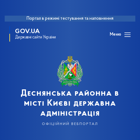
Портал в режимі тестування та наповнення
GOV.UA
Меню
Державні сайти України
Деснянська районна в
місті Києві державна
адміністрація
офіційний вебпортал