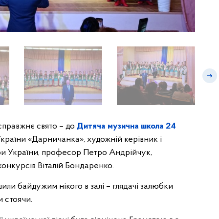
справжнє свято – до
Дитяча музична школа 24
країни «Дарничанка», художній керівник і
ри України, професор Петро Андрійчук,
онкурсів Віталій Бондаренко.
шили байдужим нікого в залі – глядачі залюбки
и стоячи.