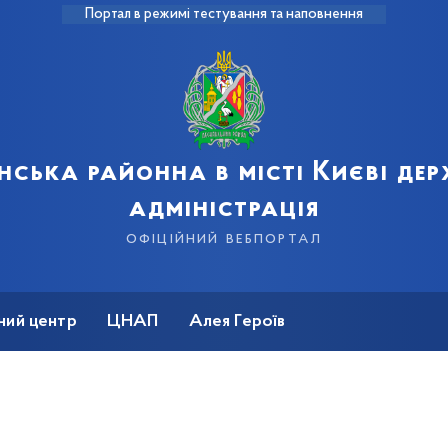
Портал в режимі тестування та наповнення
нська районна в місті Києві де
адміністрація
офіційний вебпортал
ний центр
ЦНАП
Алея Героїв