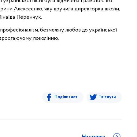
української пісні була відмічена Грамотою в.о.
Ірини Алєксєєнко, яку вручила директорка школи,
Зінаїда Перенчук.
 професіоналізм, безмежну любов до української
ідростаючому поколінню.
Поділитися
Твітнути
Наступна