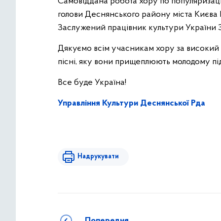
Самовіддана робота хору по популяризації 
голови Деснянського району міста Києва 
Заслужений працівник культури України 
Дякуємо всім учасникам хору за високий
пісні, яку вони прищеплюють молодому п
Все буде Україна!
Управління Культури Деснянської Рда
Надрукувати
Попередня