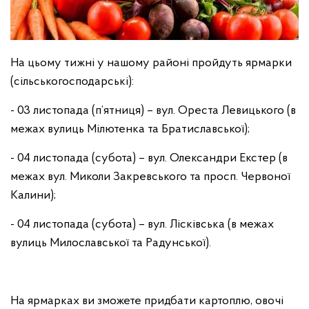
На цьому тижні у нашому районі пройдуть ярмарки
(сільськогосподарські):
- 03 листопада (п’ятниця) – вул. Ореста Левицького (в
межах вулиць Мілютенка та Братиславської);
- 04 листопада (субота) – вул. Олександри Екстер (в
межах вул. Миколи Закревського та просп. Червоної
Калини);
- 04 листопада (субота) – вул. Лісківська (в межах
вулиць Милославської та Радунської).
На ярмарках ви зможете придбати картоплю, овочі