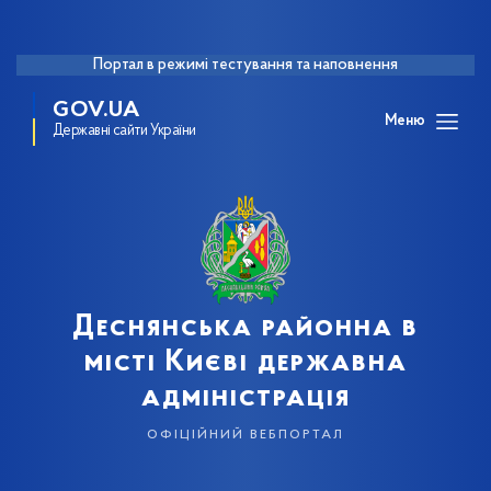
Портал в режимі тестування та наповнення
GOV.UA
Меню
Державні сайти України
Деснянська районна в
місті Києві державна
адміністрація
офіційний вебпортал