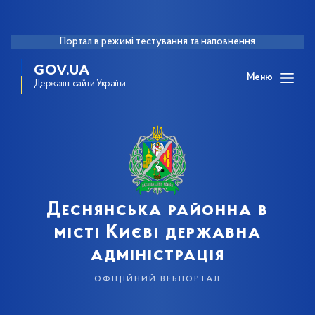
Портал в режимі тестування та наповнення
GOV.UA
Меню
Державні сайти України
Деснянська районна в
місті Києві державна
адміністрація
офіційний вебпортал