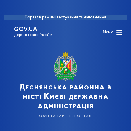
Портал в режимі тестування та наповнення
GOV.UA
Меню
Державні сайти України
Деснянська районна в
місті Києві державна
адміністрація
офіційний вебпортал