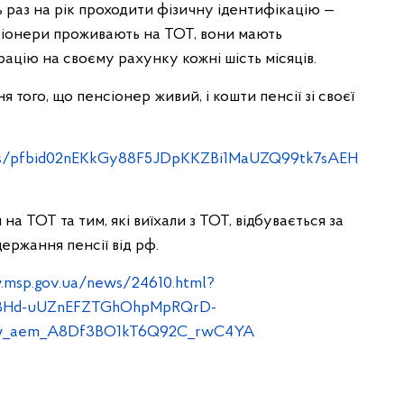
раз на рік проходити фізичну ідентифікацію —
нсіонери проживають на ТОТ, вони мають
ацію на своєму рахунку кожні шість місяців.
 того, що пенсіонер живий, і кошти пенсії зі своєї
sts/pfbid02nEKkGy88F5JDpKKZBi1MaUZQ99tk7sAEH
а ТОТ та тим, які виїхали з ТОТ, відбувається за
ержання пенсії від рф.
.msp.gov.ua/news/24610.html?
AABHd-uUZnEFZTGhOhpMpRQrD-
Rw_aem_A8Df3BO1kT6Q92C_rwC4YA