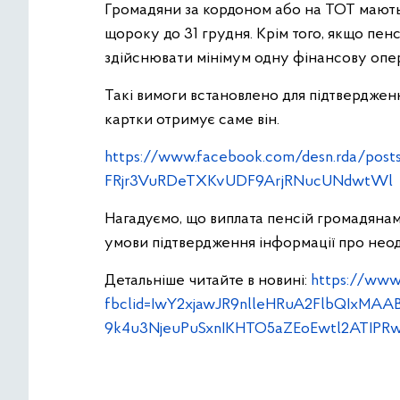
Громадяни за кордоном або на ТОТ мають 
щороку до 31 грудня. Крім того, якщо пе
здійснювати мінімум одну фінансову опер
Такі вимоги встановлено для підтвердження
картки отримує саме він.
https://www.facebook.com/desn.rda/po
FRjr3VuRDeTXKvUDF9ArjRNucUNdwtWl
Нагадуємо, що виплата пенсій громадянам н
умови підтвердження інформації про неод
Детальніше читайте в новині:
https://www
fbclid=IwY2xjawJR9nlleHRuA2FlbQIxM
9k4u3NjeuPuSxnIKHTO5aZEoEwtl2ATIP