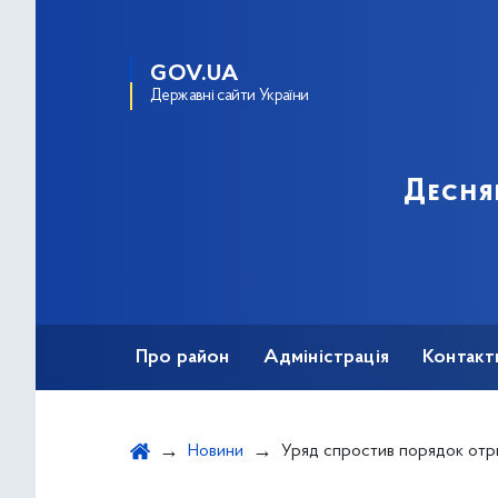
GOV.UA
Державні сайти України
Десня
Про район
Адміністрація
Контакт
Новини
Уряд спростив порядок отримання пенсій і страхових виплат для ВПО, українців за кордо