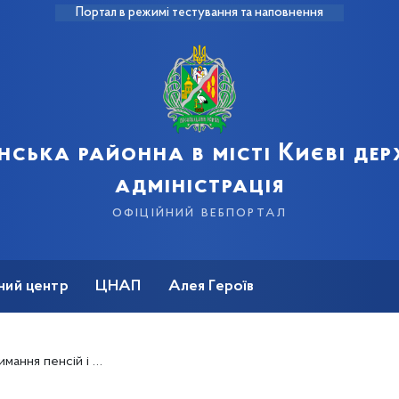
Портал в режимі тестування та наповнення
нська районна в місті Києві де
адміністрація
офіційний вебпортал
ний центр
ЦНАП
Алея Героїв
ном і на тимчасово окупованих територіях (ТОТ)