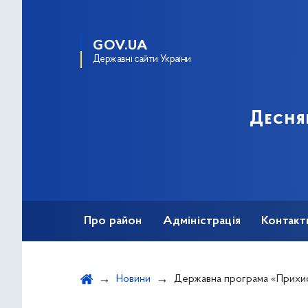
GOV.UA
Державні сайти України
Десня
Про район
Адміністрація
Контакт
Новини
Державна програма «Прихисток» -хт