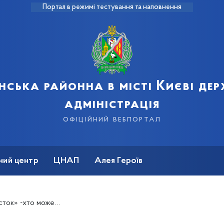
Портал в режимі тестування та наповнення
нська районна в місті Києві де
адміністрація
офіційний вебпортал
ний центр
ЦНАП
Алея Героїв
о може скористатися?