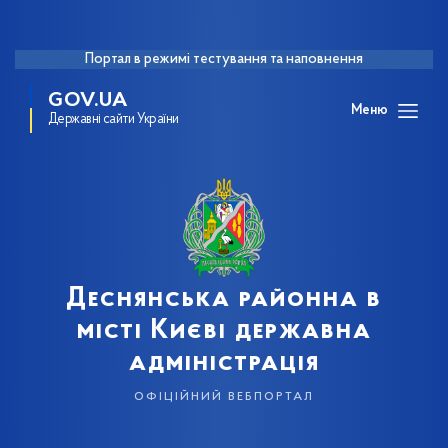
Портал в режимі тестування та наповнення
GOV.UA
Меню
Державні сайти України
Деснянська районна в
місті Києві державна
адміністрація
офіційний вебпортал