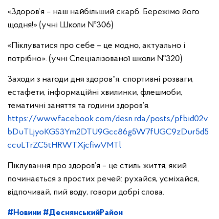
«Здоров’я – наш найбільший скарб. Бережімо його
щодня!» (учні Школи №306)
«Піклуватися про себе – це модно, актуально і
потрібно». (учні Спеціалізованої школи №320)
Заходи з нагоди дня здоровʼя: спортивні розваги,
естафети, інформаційні хвилинки, флешмоби,
тематичні заняття та години здоров’я.
https://www.facebook.com/desn.rda/posts/pfbid02v
bDuTLjyoKGS3Ym2DTU9Gcc86g5W7fUGC9zDur5d5
ccuLTrZC5tHRWTXjcfiwVMTl
Піклування про здоров’я – це стиль життя, який
починається з простих речей: рухайся, усміхайся,
відпочивай, пий воду, говори добрі слова.
#Новини
#ДеснянськийРайон