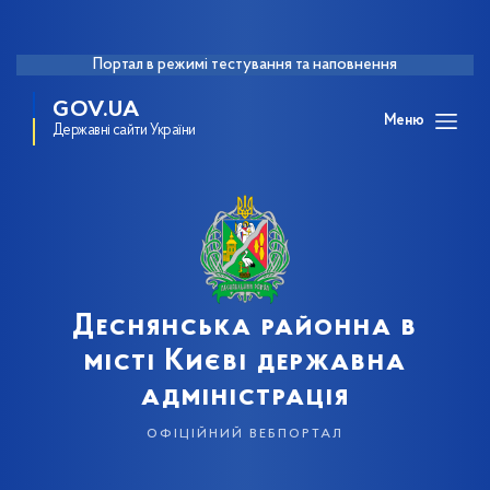
Портал в режимі тестування та наповнення
GOV.UA
Меню
Державні сайти України
Деснянська районна в
місті Києві державна
адміністрація
офіційний вебпортал