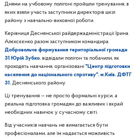
Днями на учбовому полігоні пройшли тренування, в
яких взяли участь заступники директорів шкіл
району з навчально-виховної роботи.
Керівниця Деснянської райдержадміністрації Ірина
Алєксєєнко разом заступником командира
Добровольче формування територіальної громади
31
Юрій Зубко
, відвідали полігон та побачили, як
проходять навчання, організовані
"Центр підготовки
населення до національного спротиву". м.Київ. ДФТГ
31.
Деснянського району.
Ці тренування — не просто формальні курси, а
реальна підготовка громадян до важливих і вкрай
необхідних навичок у сучасному світі.
Від учасників навчань не вимагається бути
професіоналами, але їм надається можливість