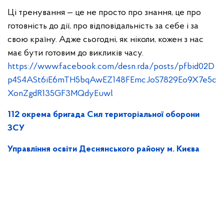
Ці тренування — це не просто про знання, це про
готовність до дії, про відповідальність за себе і за
свою країну. Адже сьогодні, як ніколи, кожен з нас
має бути готовим до викликів часу.
https://www.facebook.com/desn.rda/posts/pfbid02D
p4S4ASt6iE6mTH5bqAwEZ148FEmcJoS7829Eo9X7e5c
XonZgdR135GF3MQdyEuwl
112 окрема бригада Сил територіальної оборони
ЗСУ
Управління освіти Деснянського району м. Києва