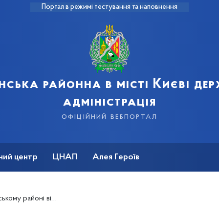
Портал в режимі тестування та наповнення
нська районна в місті Києві де
адміністрація
офіційний вебпортал
ний центр
ЦНАП
Алея Героїв
ійні сільськогосподарські ярмарки