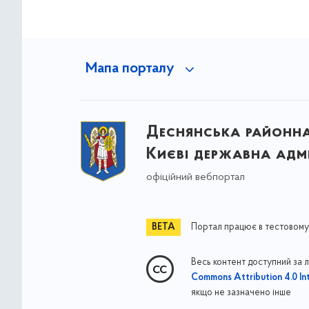
Мапа порталу
Деснянська районна 
Києві державна адмі
офіційний вебпортал
Портал працює в тестовому
Весь контент доступний за 
Commons Attribution 4.0 Int
якщо не зазначено інше