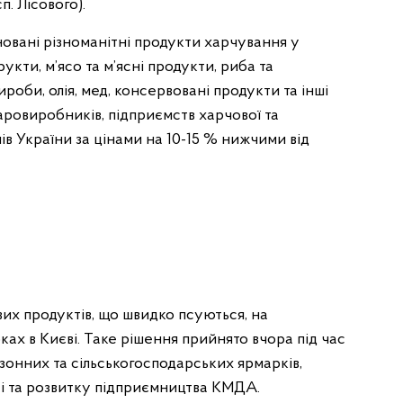
п. Лісового).
овані різноманітні продукти харчування у
укти, м’ясо та м’ясні продукти, риба та
роби, олія, мед, консервовані продукти та інші
аровиробників, підприємств харчової та
ів України за цінами на 10-15 % нижчими від
их продуктів, що швидко псуються, на
ах в Києві. Таке рішення прийнято вчора під час
зонних та сільськогосподарських ярмарків,
і та розвитку підприємництва КМДА.