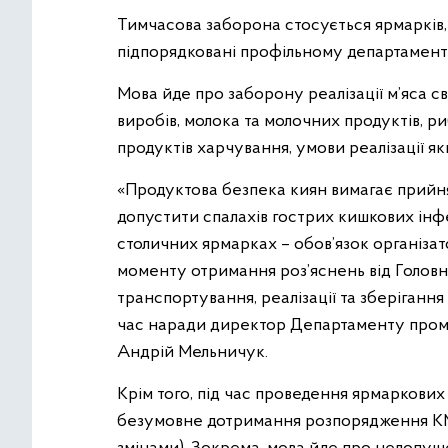
Тимчасова заборона стосується ярмарків,
підпорядковані профільному департамен
Мова йде про заборону реалізації м’яса св
виробів, молока та молочних продуктів, риб
продуктів харчування, умови реалізації я
«Продуктова безпека киян вимагає прийня
допустити спалахів гострих кишкових інф
столичних ярмарках – обов’язок організат
моменту отримання роз’яснень від Голо
транспортування, реалізації та зберігання
час наради директор Департаменту пром
Андрій Мельничук.
Крім того, під час проведення ярмаркових
безумовне дотримання розпорядження КМД