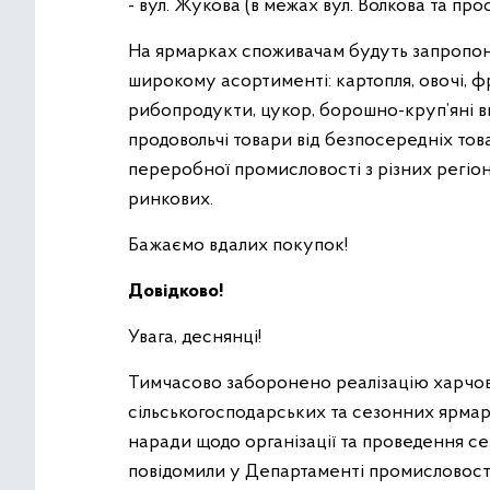
- вул. Жукова (в межах вул. Волкова та прос
На ярмарках споживачам будуть запропон
широкому асортименті: картопля, овочі, фр
рибопродукти, цукор, борошно-круп’яні ви
продовольчі товари від безпосередніх тов
переробної промисловості з різних регіон
ринкових.
Бажаємо вдалих покупок!
Довідково!
Увага, деснянці!
Тимчасово заборонено реалізацію харчов
сільськогосподарських та сезонних ярмарк
наради щодо організації та проведення се
повідомили у Департаменті промисловост