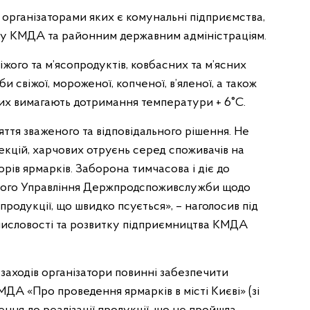
 організаторами яких є комунальні підприємства,
ту КМДА та районним державним адміністраціям.
іжого та м’ясопродуктів, ковбасних та м’ясних
и свіжої, мороженої, копченої, в’яленої, а також
ких вимагають дотримання температури + 6°С.
ття зваженого та відповідального рішення. Не
екцій, харчових отруєнь серед споживачів на
орів ярмарків. Заборона тимчасова і діє до
вного Управління Держпродспоживслужби щодо
 продукції, що швидко псується», – наголосив під
исловості та розвитку підприємництва КМДА
 заходів організатори повинні забезпечити
А «Про проведення ярмарків в місті Києві» (зі