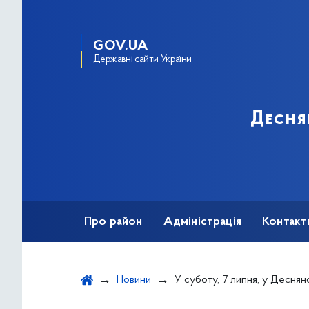
GOV.UA
Державні сайти України
Десня
Про район
Адміністрація
Контакт
Новини
У суботу, 7 липня, у Деснянському районі відбудуться традиц