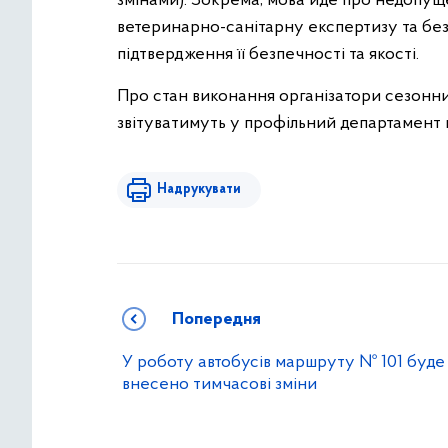
змінами). Зокрема, мова йде про недопуще
ветеринарно-санітарну експертизу та без
підтвердження її безпечності та якості.
Про стан виконання організатори сезонни
звітуватимуть у профільний департамент 
Надрукувати
Попередня
У роботу автобусів маршруту № 101 буде
внесено тимчасові зміни