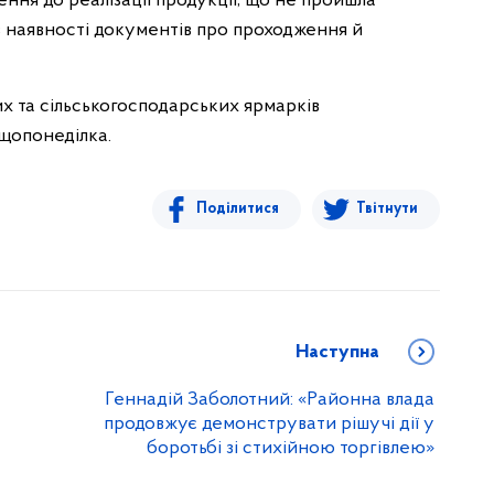
ння до реалізації продукції, що не пройшла
 наявності документів про проходження й
х та сільськогосподарських ярмарків
щопонеділка.
Поділитися
Твітнути
Наступна
Геннадій Заболотний: «Районна влада
продовжує демонструвати рішучі дії у
боротьбі зі стихійною торгівлею»