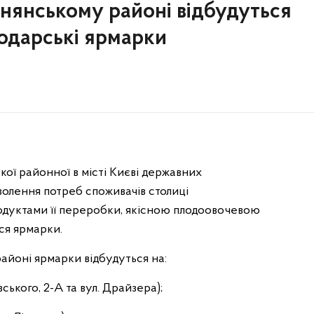
снянському районі відбудуться
подарські ярмарки
кої районної в місті Києві державних
волення потреб споживачів столиці
одуктами її переробки, якісною плодоовочевою
ся ярмарки.
районі ярмарки відбудуться на:
ського, 2-А та вул. Драйзера);