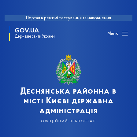
Портал в режимі тестування та наповнення
GOV.UA
Меню
Державні сайти України
Деснянська районна в
місті Києві державна
адміністрація
офіційний вебпортал