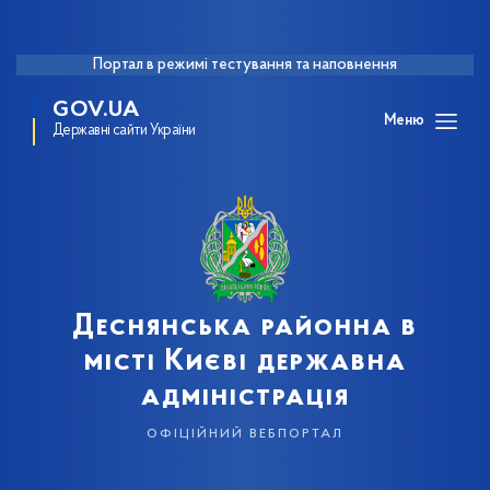
Портал в режимі тестування та наповнення
GOV.UA
Меню
Державні сайти України
Деснянська районна в
місті Києві державна
адміністрація
офіційний вебпортал