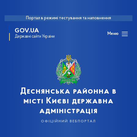
Портал в режимі тестування та наповнення
GOV.UA
Меню
Державні сайти України
Деснянська районна в
місті Києві державна
адміністрація
офіційний вебпортал