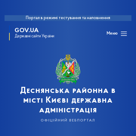
Портал в режимі тестування та наповнення
GOV.UA
Меню
Державні сайти України
Деснянська районна в
місті Києві державна
адміністрація
офіційний вебпортал