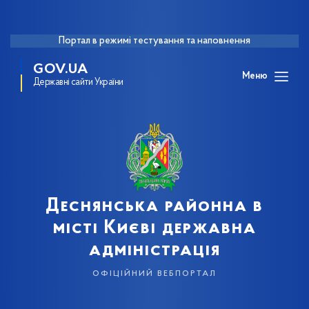
Портал в режимі тестування та наповнення
GOV.UA
Меню
Державні сайти України
Деснянська районна в
місті Києві державна
адміністрація
офіційний вебпортал