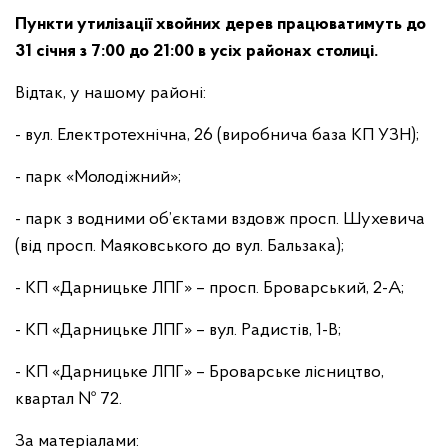
Пункти утилізації хвойних дерев працюватимуть до
31 січня з 7:00 до 21:00 в усіх районах столиці.
Відтак, у нашому районі:
- вул. Електротехнічна, 26 (виробнича база КП УЗН);
- парк «Молодіжний»;
- парк з водними об’єктами вздовж просп. Шухевича
(від просп. Маяковського до вул. Бальзака);
- КП «Дарницьке ЛПГ» – просп. Броварський, 2-А;
- КП «Дарницьке ЛПГ» – вул. Радистів, 1-В;
- КП «Дарницьке ЛПГ» – Броварське лісництво,
квартал № 72.
За матеріалами: