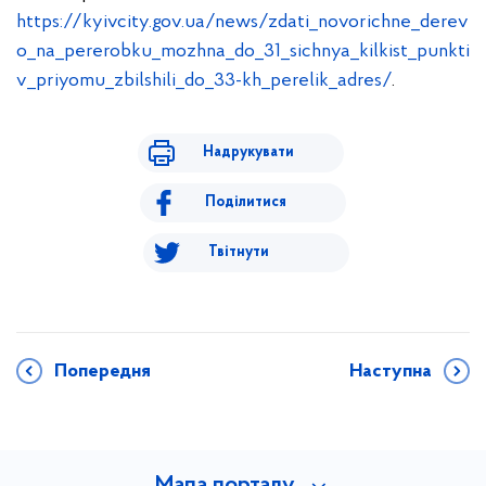
https://kyivcity.gov.ua/news/zdati_novorichne_derev
o_na_pererobku_mozhna_do_31_sichnya_kilkist_punkti
v_priyomu_zbilshili_do_33-kh_perelik_adres/
.
Надрукувати
Поділитися
Твітнути
Попередня
Наступна