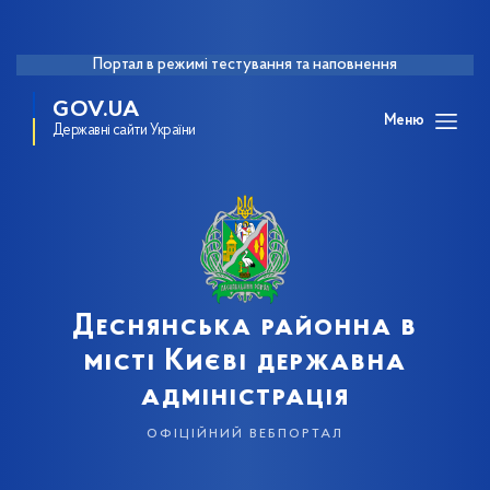
Портал в режимі тестування та наповнення
GOV.UA
Меню
Державні сайти України
Деснянська районна в
місті Києві державна
адміністрація
офіційний вебпортал