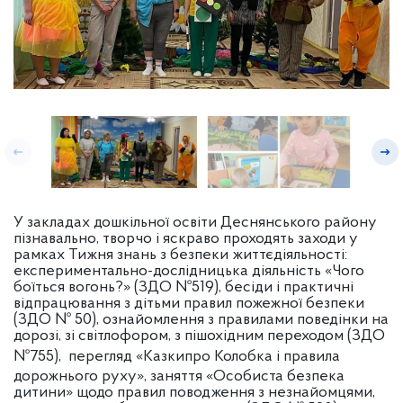
У закладах дошкільної освіти Деснянського району
пізнавально, творчо і яскраво проходять заходи у
рамках Тижня знань з безпеки життєдіяльності:
експериментально-дослідницька діяльність «Чого
боїться вогонь?» (ЗДО №519), бесіди і практичні
відпрацювання з дітьми правил пожежної безпеки
(ЗДО № 50), ознайомлення з правилами поведінки на
дорозі, зі світлофором, з пішохідним переходом (ЗДО
№755),
перегляд «Казкипро Колобка і правила
дорожнього руху», заняття «Особиста безпека
дитини» щодо правил поводження з незнайомцями,