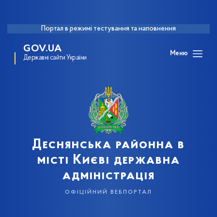
Портал в режимі тестування та наповнення
GOV.UA
Меню
Державні сайти України
Деснянська районна в
місті Києві державна
адміністрація
офіційний вебпортал