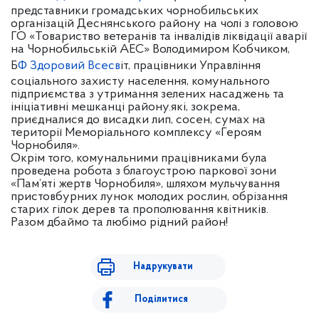
представники громадських чорнобильських
організацій Деснянського району на чолі з головою
ГО «Товариство ветеранів та інвалідів ліквідації аварії
на Чорнобильській АЕС» Володимиром Кобчиком,
Б
Ф Здоровий Всесв
іт, працівники Управління
соціального захисту населення, комунального
підприємства з утримання зелених насаджень та
ініціативні мешканці району.які, зокрема,
приєдналися до висадки лип, сосен, сумах на
території Меморіального комплексу «Героям
Чорнобиля».
Окрім того, комунальними працівниками була
проведена робота з благоустрою паркової зони
«Пам’яті жертв Чорнобиля», шляхом мульчування
пристовбурних лунок молодих рослин, обрізання
старих гілок дерев та прополювання квітників.
Разом дбаймо та любімо рідний район!
Надрукувати
Поділитися