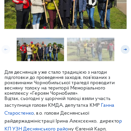
Для деснянців уже стало традицією з нагоди
підготовки до проведення заходів, пов’язаних з
роковинами Чорнобильської трагедії проводити
весняну толоку на території Меморіального
комплексу «Героям Чорнобиля».
Відтак, сьогодні у щорічній толоці взяли участь
заступниця голови КМДА, депутатка КМР
Ганна
Старостенко
, в.о. голови Деснянської
райдержадміністрації Ірина
Алєксєєнко, директо
р
КП УЗН Деснянського райо
ну Євгеній Карп,