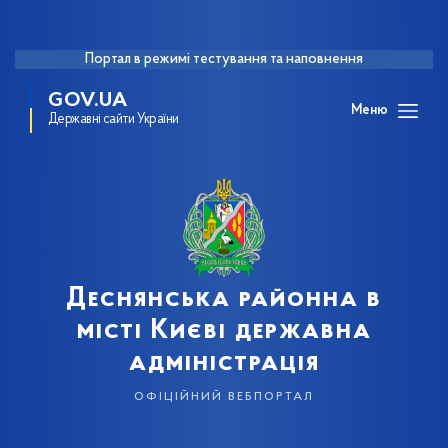
Портал в режимі тестування та наповнення
GOV.UA
Меню
Державні сайти України
Деснянська районна в
місті Києві державна
адміністрація
офіційний вебпортал