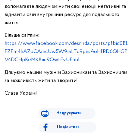
допомагаєте людям змінити свої емоції негативні та
віднайти свій внутрішній ресурс для подальшого
життя.
Більше світлин:
https://www.facebook.com/desn.rda/posts/pfbid0BL
FZFm4hAZoCAmcUw5W9iaLTu9pnsAoHfRD6QHGP
V4DCHpKeMK8iic9QwtFvUFhul
Дякуємо нашим мужнім Захисникам та Захисницям
за можливість жити та творити!
Слава Україні!
Надрукувати
Поділитися