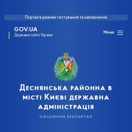
Портал в режимі тестування та наповнення
GOV.UA
Меню
Державні сайти України
Деснянська районна в
місті Києві державна
адміністрація
офіційний вебпортал