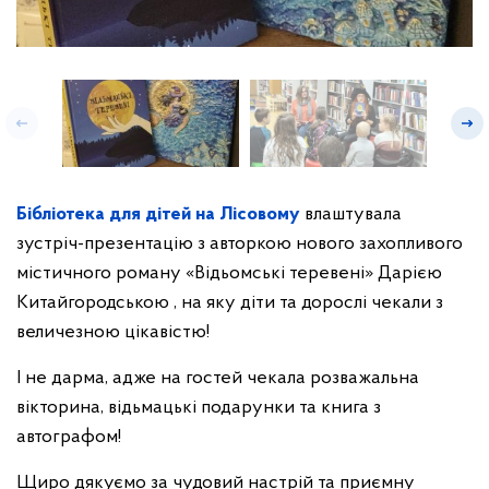
Бібліотека для дітей на Лісовому
влаштувала
зустріч-презентацію з авторкою нового захопливого
містичного роману «Відьомські теревені» Дарією
Китайгородською , на яку діти та дорослі чекали з
величезною цікавістю!
І не дарма, адже на гостей чекала розважальна
вікторина, відьмацькі подарунки та книга з
автографом!
Щиро дякуємо за чудовий настрій та приємну