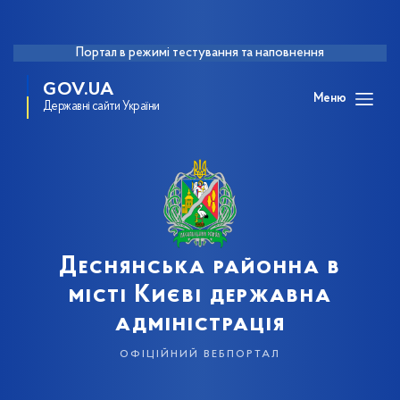
Портал в режимі тестування та наповнення
GOV.UA
Меню
Державні сайти України
Деснянська районна в
місті Києві державна
адміністрація
офіційний вебпортал