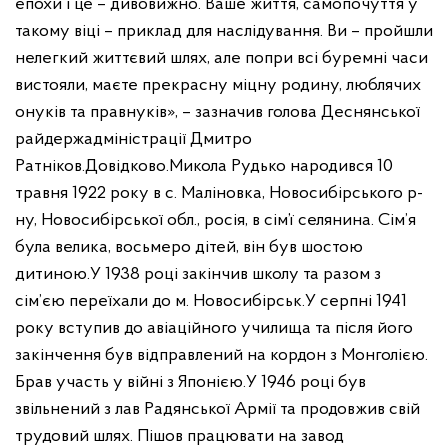
епохи і це – дивовижно. Ваше життя, самопочуття у
такому віці – приклад для наслідування. Ви – пройшли
нелегкий життєвий шлях, але попри всі буремні часи
вистояли, маєте прекрасну міцну родину, люблячих
онуків та правнуків», – зазначив голова Деснянської
райдержадміністрації Дмитро
Ратніков.
Довідково.
Микола Рудько народився 10
травня 1922 року в с. Маліновка, Новосибірського р-
ну, Новосибірської обл., росія, в сім’ї селянина. Сім’я
була велика, восьмеро дітей, він був шостою
дитиною.
У 1938 році закінчив школу та разом з
сім’єю переїхали до м. Новосибірськ.
У серпні 1941
року вступив до авіаційного училища та після його
закінчення був відправлений на кордон з Монголією.
Брав участь у війні з Японією.
У 1946 році був
звільнений з лав Радянської Армії та продовжив свій
трудовий шлях. Пішов працювати на завод