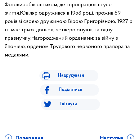
Фотовиробів оптиком, де і пропрацював усе
життя.
Ювіляр одружився в 1953 році, прожив 69
років зі своєю дружиною Вірою Григорівною, 1927 р.
н., має трьох доньок, четверо онуків, та одну
правнучку.
Нагороджений орденами: за війну з
Японією, орденом Трудового червоного прапора та
медалями.
Надрукувати
Поділитися
Твітнути
Попередня
Наступна