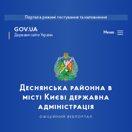
Портал в режимі тестування та наповнення
GOV.UA
Меню
Державні сайти України
Деснянська районна в
місті Києві державна
адміністрація
офіційний вебпортал