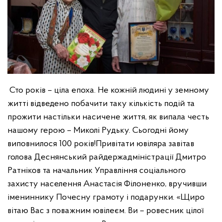
Сто років – ціла епоха. Не кожній людині у земному
житті відведено побачити таку кількість подій та
прожити настільки насичене життя, як випала честь
нашому герою – Миколі Рудьку. Сьогодні йому
виповнилося 100 років!
Привітати ювіляра завітав
голова Деснянський райдержадміністрації Дмитро
Ратніков та начальник Управління соціального
захисту населення Анастасія Філоненко, вручивши
імениннику Почесну грамоту і подарунки.
«Щиро
вітаю Вас з поважним ювілеєм. Ви – ровесник цілої