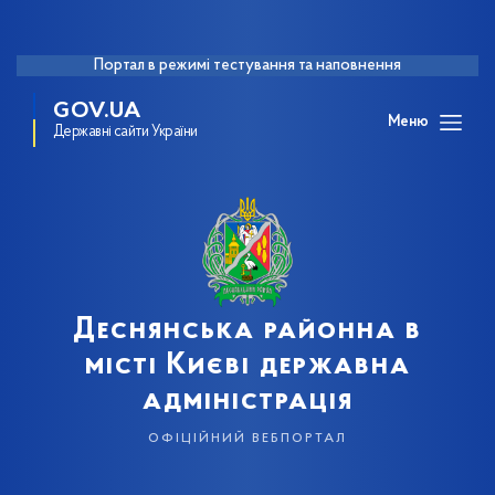
Портал в режимі тестування та наповнення
GOV.UA
Меню
Державні сайти України
Деснянська районна в
місті Києві державна
адміністрація
офіційний вебпортал