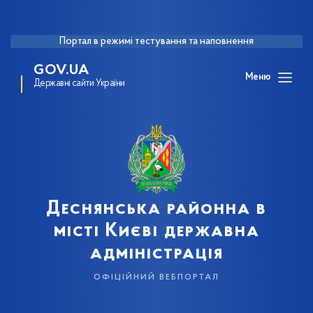
Портал в режимі тестування та наповнення
GOV.UA
Меню
Державні сайти України
Деснянська районна в
місті Києві державна
адміністрація
офіційний вебпортал