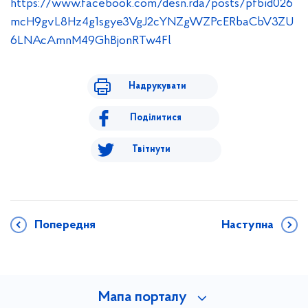
https://www.facebook.com/desn.rda/posts/pfbid026
mcH9gvL8Hz4g1sgye3VgJ2cYNZgWZPcERbaCbV3ZU
6LNAcAmnM49GhBjonRTw4Fl
Надрукувати
Поділитися
Твітнути
Попередня
Наступна
Мапа порталу