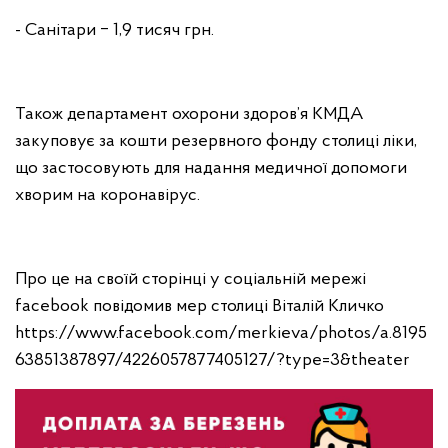
- Санітари ‒ 1,9 тисяч грн.
Також департамент охорони здоров’я КМДА
закуповує за кошти резервного фонду столиці ліки,
що застосовують для надання медичної допомоги
хворим на коронавірус.
Про це на своїй сторінці у соціальній мережі
facebook повідомив мер столиці Віталій Кличко
https://www.facebook.com/merkieva/photos/a.8195
63851387897/4226057877405127/?type=3&theater