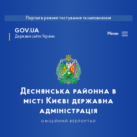
Портал в режимі тестування та наповнення
GOV.UA
Меню
Державні сайти України
Деснянська районна в
місті Києві державна
адміністрація
офіційний вебпортал