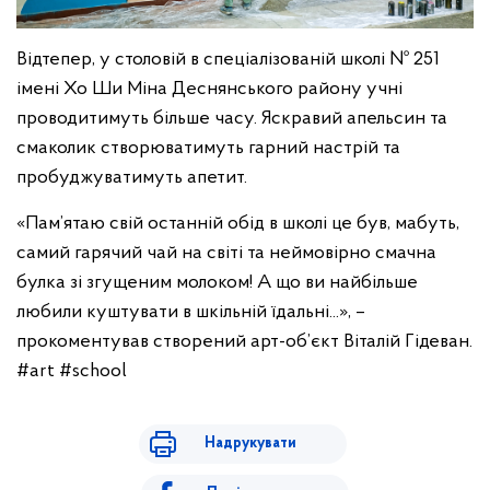
Відтепер, у столовій в спеціалізованій школі № 251
імені Хо Ши Міна Деснянського району учні
проводитимуть більше часу. Яскравий апельсин та
смаколик створюватимуть гарний настрій та
пробуджуватимуть апетит.
«Пам’ятаю свій останній обід в школі це був, мабуть,
самий гарячий чай на світі та неймовірно смачна
булка зі згущеним молоком! А що ви найбільше
любили куштувати в шкільній їдальні...», –
прокоментував створений арт-об’єкт Віталій Гідеван.
#art #school
Надрукувати