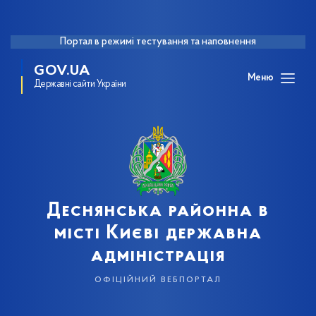
Портал в режимі тестування та наповнення
GOV.UA
Меню
Державні сайти України
Деснянська районна в
місті Києві державна
адміністрація
офіційний вебпортал