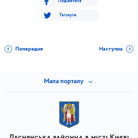
Поділитися
Твітнути
Попередня
Наступна
Мапа порталу
Деснянська районна в місті Києві