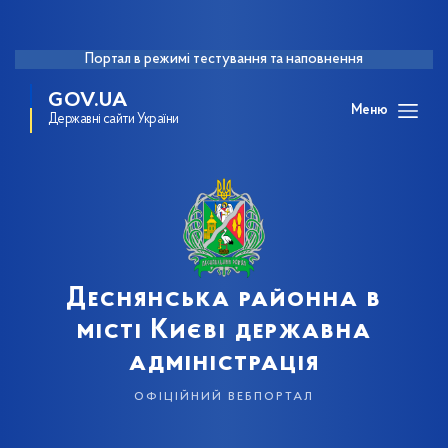
Портал в режимі тестування та наповнення
GOV.UA
Меню
Державні сайти України
Деснянська районна в
місті Києві державна
адміністрація
офіційний вебпортал