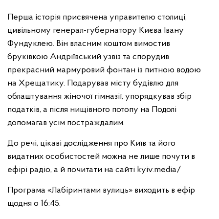
Перша історія присвячена управителю столиці,
цивільному генерал-губернатору Києва Івану
Фундуклею. Він власним коштом вимостив
бруківкою Андріївський узвіз та спорудив
прекрасний мармуровий фонтан із питною водою
на Хрещатику. Подарував місту будівлю для
облаштування жіночої гімназії, упорядкував збір
податків, а після нищівного потопу на Подолі
допомагав усім постраждалим.
До речі, цікаві дослідження про Київ та його
видатних особистостей можна не лише почути в
ефірі радіо, а й почитати на сайті kyiv.media/
Програма «Лабіринтами вулиць» виходить в ефір
щодня о 16:45.