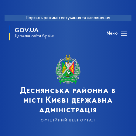
Портал в режимі тестування та наповнення
GOV.UA
Меню
Державні сайти України
Деснянська районна в
місті Києві державна
адміністрація
офіційний вебпортал