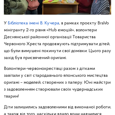
У
Бібліотека імені В. Кучера
,
в рамках проєкту BraVo
мінігранту 2-го рівня «Hub емоцій», волонтери
Деснянської районної організації Товариства
Червоного Хреста продовжують підтримувати дітей,
що були вимушені покинути свої домівки. Цього разу
захід був присвячений оригамі.
Волонтери-червонохрестівці разом з дітками
завітали у світ стародавнього японського мистецтва
оригамі – моделей, створених з паперу. Юні майстри
з задоволенням створювали своїх чудернадських
тварин!
Діти залишились задоволеними від виконаної роботи,
а також від того, наскільки вдало вони навчилися