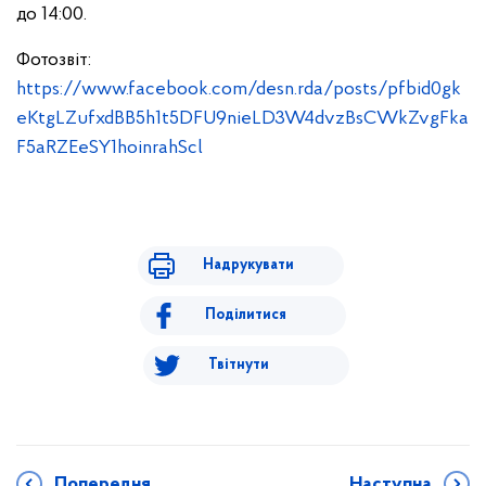
до 14:00.
Фотозвіт:
https://www.facebook.com/desn.rda/posts/pfbid0gk
eKtgLZufxdBB5h1t5DFU9nieLD3W4dvzBsCWkZvgFka
F5aRZEeSY1hoinrahScl
Надрукувати
Поділитися
Твітнути
Попередня
Наступна