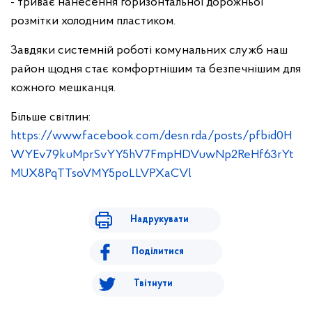
- триває нанесення горизонтальної дорожньої
розмітки холодним пластиком.
Завдяки системній роботі комунальних служб наш
район щодня стає комфортнішим та безпечнішим для
кожного мешканця.
Більше світлин:
https://www.facebook.com/desn.rda/posts/pfbid0H
WYEv79kuMprSvYY5hV7FmpHDVuwNp2ReHf63rYt
MUX8PqTTsoVMY5poLLVPXaCVl
Надрукувати
Поділитися
Твітнути