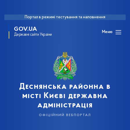
Портал в режимі тестування та наповнення
GOV.UA
Меню
Державні сайти України
Деснянська районна в
місті Києві державна
адміністрація
офіційний вебпортал