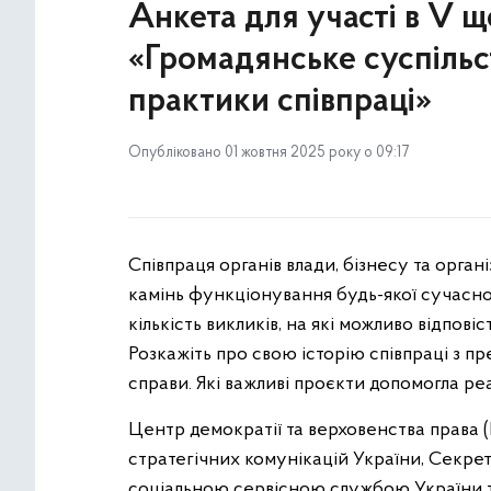
Анкета для участі в V щ
«Громадянське суспільст
практики співпраці»
Опубліковано 01 жовтня 2025 року о 09:17
Співпраця органів влади, бізнесу та орган
камінь функціонування будь-якої сучасно
кількість викликів, на які можливо відпов
Розкажіть про свою історію співпраці з п
справи. Які важливі проєкти допомогла ре
Центр демократії та верховенства права 
стратегічних комунікацій України, Секрет
соціальною сервісною службою України т