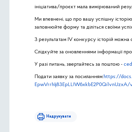
ініціатива/проєкт мала вимірюваний резул
Ми впевнені, що про вашу успішну історію 
заповнюйте форму та діліться своїми усп
З результатам IV конкурсу історій можна
Слідкуйте за оновленнями інформації пр
У разі питань, звертайтесь за поштою -
ced
Подати заявку за посиланням:
https://doc
EpwVrrhIj83EpLLIW6xkbE2P0Qi1vnUzxA/
Надрукувати