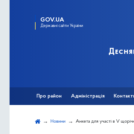
GOV.UA
Державні сайти України
Десня
Про район
Адміністрація
Контакт
Новини
Анкета для участі в V щорічному конкурсі історій «Громадянське суспільство, 