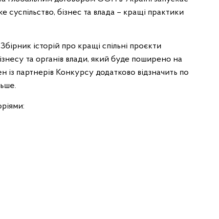
 суспільство, бізнес та влада – кращі практики
бірник історій про кращі спільні проєкти
бізнесу та органів влади, який буде поширено на
н із партнерів Конкурсу додатково відзначить по
льше.
оріями: