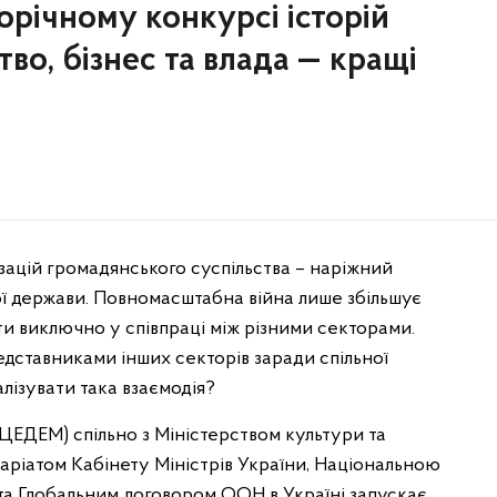
орічному конкурсі історій
во, бізнес та влада — кращі
ізацій громадянського суспільства – наріжний
ї держави. Повномасштабна війна лише збільшує
істи виключно у співпраці між різними секторами.
редставниками інших секторів заради спільної
алізувати така взаємодія?
(ЦЕДЕМ) спільно з Міністерством культури та
аріатом Кабінету Міністрів України, Національною
а Глобальним договором ООН в Україні запускає