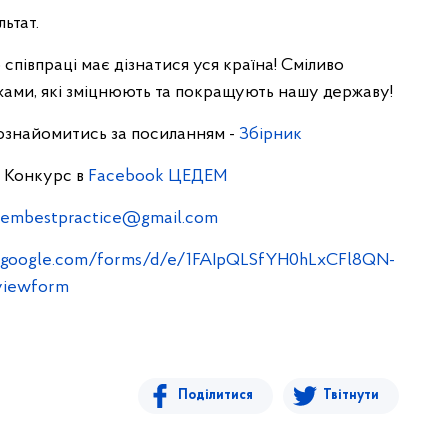
ьтат.
співпраці має дізнатися уся країна! Сміливо
іхами, які зміцнюють та покращують нашу державу!
 ознайомитись за посиланням -
Збірник
о Конкурс в
Facebook ЦЕДЕМ
embestpractice@gmail.com
s.google.com/forms/d/e/1FAIpQLSfYH0hLxCFl8QN-
viewform
Поділитися
Твітнути