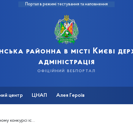
Портал в режимі тестування та наповнення
нська районна в місті Києві де
адміністрація
офіційний вебпортал
ний центр
ЦНАП
Алея Героїв
бізнес та влада — кращі практики співпраці»