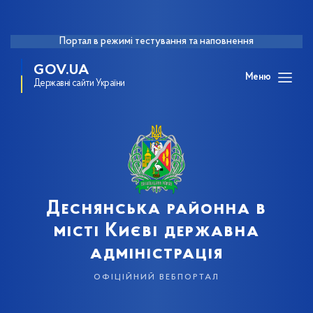
Портал в режимі тестування та наповнення
GOV.UA
Меню
Державні сайти України
Деснянська районна в
місті Києві державна
адміністрація
офіційний вебпортал