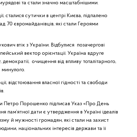
урядові та стали значно масштабнішими.
ії, сталися сутички в центрі Києва, підпалено
д 70 євромайданівців, які стали Героями
кович втік з України. Відбулися позачергові
опейський вектор орієнтації. Україна вдруге
, демократії, очищення від впливу тоталітарного,
 минулого.
ії, відстоювання власної гідності та свободи
в.
ни Петро Порошенко підписав Указ «Про День
я пам’ятної дати є утвердження в Україні ідеалів
изму й мужності громадян, які стали на захист
юдини, національних інтересів держави та її