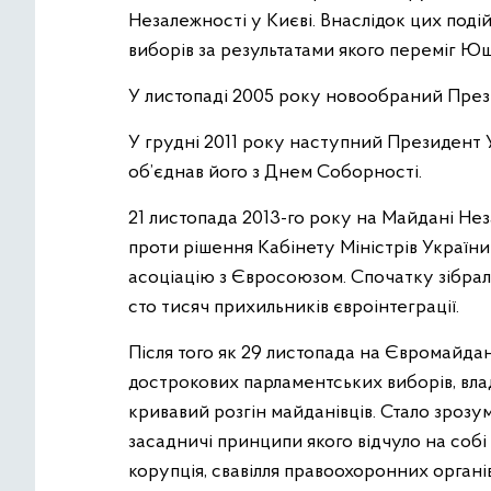
Незалежності у Києві. Внаслідок цих под
виборів за результатами якого переміг Ю
У листопаді 2005 року новообраний През
У грудні 2011 року наступний Президент 
об’єднав його з Днем Соборності.
21 листопада 2013-го року на Майдані Нез
проти рішення Кабінету Міністрів Україн
асоціацію з Євросоюзом. Спочатку зібрало
сто тисяч прихильників євроінтеграції.
Після того як 29 листопада на Євромайдані
дострокових парламентських виборів, влад
кривавий розгін майданівців. Стало зрозу
засадничі принципи якого відчуло на собі 
корупція, свавілля правоохоронних органів