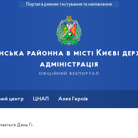
Портал в режимі тестування та наповнення
нська районна в місті Києві де
адміністрація
офіційний вебпортал
ний центр
ЦНАП
Алея Героїв
нь Гідності та Свободи