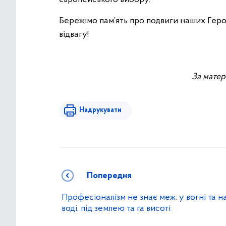
Бережімо пам’ять про подвиги наших Герої
відвагу!
За матер
Надрукувати
Попередня
Професіоналізм не знає меж: у вогні та н
воді, під землею та га висоті