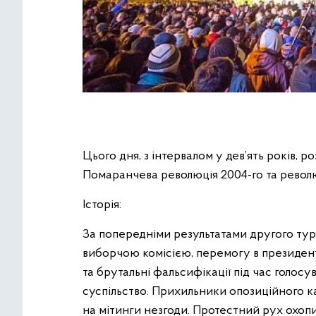
Цього дня, з інтервалом у дев’ять років, р
Помаранчева революція 2004-го та револю
Історія:
За попередніми результатами другого ту
виборчою комісією, перемогу в президент
та брутальні фальсифікації під час голосу
суспільство. Прихильники опозиційного 
на мітинги незгоди. Протестний рух охопи