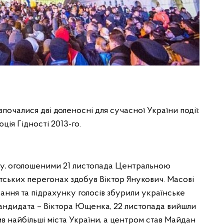
озпочалися дві доленосні для сучасної України події:
ція Гідності 2013-го.
ру, оголошеними 21 листопада Центральною
ських перегонах здобув Віктор Янукович. Масові
вання та підрахунку голосів збурили українське
кандидата – Віктора Ющенка, 22 листопада вийшли
в найбільші міста України, а центром став Майдан