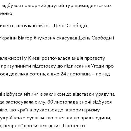
ій відбувся повторний другий тур президентських
щенко.
идент заснував свято – День Свободи.
України Віктор Янукович скасував День Свободи і
алежності у Києві розпочалася акція протесту
и призупинити підготовку до підписання Угоди про
ся декілька сотень, а вже 24 листопада – понад
 відбувся мітинг із закликом до відставки уряду та
а застосувала силу. 30 листопада вночі відбувся
міло, що країна рухається до авторитаризму,
українське суспільство: зневага до прав людини,
, репресії проти незгідних. Протести