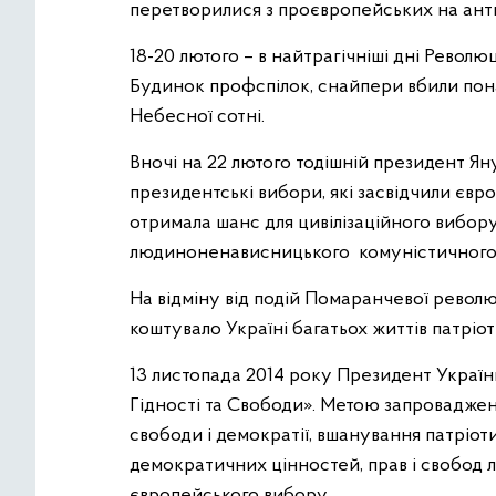
перетворилися з проєвропейських на анти
18-20 лютого – в найтрагічніші дні Революц
Будинок профспілок, снайпери вбили пона
Небесної сотні.
Вночі на 22 лютого тодішній президент Яну
президентські вибори, які засвідчили євр
отримала шанс для цивілізаційного вибору
людиноненависницького комуністичного
На відміну від подій Помаранчевої революц
коштувало Україні багатьох життів патріоті
13 листопада 2014 року Президент Украї
Гідності та Свободи». Метою запровадженн
свободи і демократії, вшанування патріот
демократичних цінностей, прав і свобод л
європейського вибору.