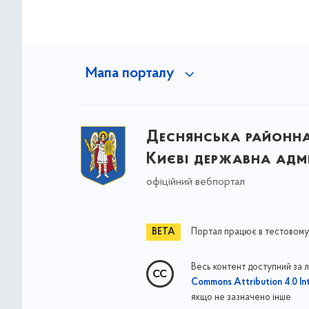
Мапа порталу
Деснянська районна 
Києві державна адмі
офіційний вебпортал
Портал працює в тестовому
Весь контент доступний за 
Commons Attribution 4.0 Int
якщо не зазначено інше