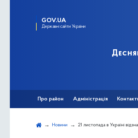
GOV.UA
Державні сайти України
Десня
Про район
Адміністрація
Контакт
Новини
21 листопада в Україні відзначається Де