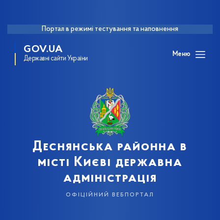
Портал в режимі тестування та наповнення
GOV.UA
Меню
Державні сайти України
Деснянська районна в
місті Києві державна
адміністрація
офіційний вебпортал