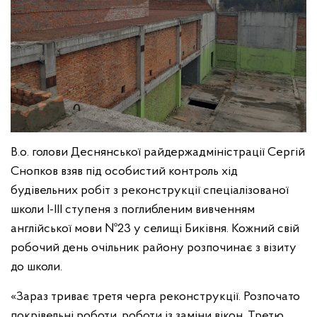
В.о. голови Деснянської райдержадміністрації Сергій
Снопков взяв під особистий контроль хід
будівельних робіт з реконструкції спеціалізованої
школи І-ІІІ ступеня з поглибленим вивченням
англійської мови №23 у селищі Биківня. Кожний свій
робочий день очільник району розпочинає з візиту
до школи.
«Зараз триває третя черга реконструкції. Розпочато
покрівельні роботи, роботи із заміни вікон. Третю