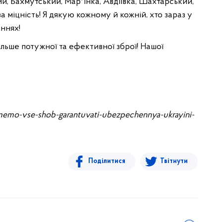
й, Бахмутський, Марʼїнка, Авдіївка, Шахтарський,
за міцність! Я дякую кожному й кожній, хто зараз у
ннях!
ільше потужної та ефективної зброї! Нашої
memo-vse-shob-garantuvati-ubezpechennya-ukrayini-
Поділитися
Твітнути