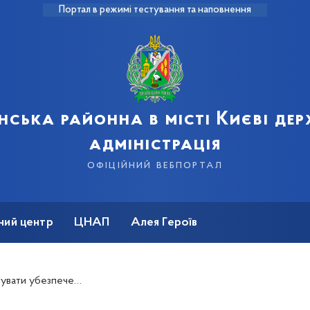
Портал в режимі тестування та наповнення
нська районна в місті Києві де
адміністрація
офіційний вебпортал
ний центр
ЦНАП
Алея Героїв
 шантажу – звернення Президента Володимира Зеленського