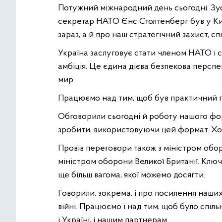
Потужний міжнародний день сьогодні. Зус
секретар НАТО Єнс Столтенберг був у Киє
зараз, а й про наш стратегічний захист, сп
Україна заслуговує стати членом НАТО і с
амбіція. Це єдина дієва безпекова персп
мир.
Працюємо над тим, щоб був практичний пр
Обговорили сьогодні й роботу нашого фо
зробити, використовуючи цей формат. Хо
Провів переговори також з міністром обор
міністром оборони Великої Британії. Ключо
ще більш вагома, якої можемо досягти.
Говорили, зокрема, і про посилення наших 
війні. Працюємо і над тим, щоб було спіл
і Україні, і нашим партнерам.