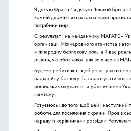
Я дякую Франції, я дякую Великій Британі
кожній державі, які разом із нами протис
потрібний мир.
Є результат і на майданчику МАГАТЕ – Ук
організації. Міжнародного агентства з ато
міжнародну безпекову роль, а й дає реаль
рішень, які обов’язкові для всіх членів МАГ
Будемо робити все, щоб реалізувати пер
радіаційну безпеку. Та гарантувати повне 
російських окупантів та убезпечення Укра
шантажу.
Готуємось і до того, щоб цей і наступний 
роботи, для посилення України. Провів сь
нараду із керівниками розвідки. Результат