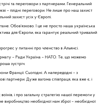
трічі та переговори з партнерами. Генеральний
ві – плідні переговори. Не лише про наш захист
ільний захист усіх у Європі.
тане. Обов’язково. І це не просто наша українська
ектива для Європи, яка гарантує реальний тривалий
огрес у питанні про членство в Альянсі.
рмату – Ради Україна – НАТО. Те, що можемо
роша зустріч.
они Франції. Сьогодні. А напередодні – з
ві партнери. Дуже вагома співпраця, яка вже є, і
воїнів, і про загальну стратегію нашої перемоги у
ьне виробництво необхідної нам зброї – необхідної