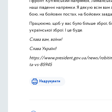
І фронт. Куп’янський напрямок, Лиманськи
наші південні напрямки. Я дякую всім вам 
бою, на бойових постах, на бойових завда
Працюємо, щоб у вас було більше зброї, б
української зброї. І це буде.
Слава вам, воїни!
Слава Україні!
https://www.president.gov.ua/news/robiti
ta-vs-85945
Надрукувати