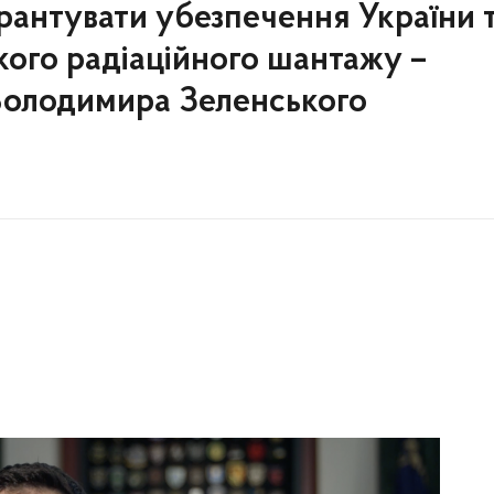
рантувати убезпечення України 
ького радіаційного шантажу –
Володимира Зеленського