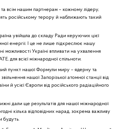
ї та всім нашим партнерам – кожному лідеру,
тоять російському терору й наближають такий
раїна увійшла до складу Ради керуючих цієї
мної енергії. І це не лише підкреслює нашу
ні можливості Україні впливати на ухвалення
АТЕ, для всієї міжнародної спільноти.
ший пункт нашої Формули миру – ядерну та
звільнення нашої Запорізької атомної станції від
їни й усієї Європи від російського радіаційного
тижні дали ще результатів для нашої міжнародної
огодні кілька відповідних нарад, зокрема важливу
и будуть.