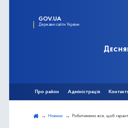
GOV.UA
Державні сайти України
Десня
Про район
Адміністрація
Контакт
Новини
Робитимемо все, щоб гарантувати убезпечення України та всієї Європи від російського радіаційного