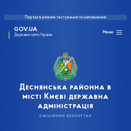
Портал в режимі тестування та наповнення
GOV.UA
Меню
Державні сайти України
Деснянська районна в
місті Києві державна
адміністрація
офіційний вебпортал