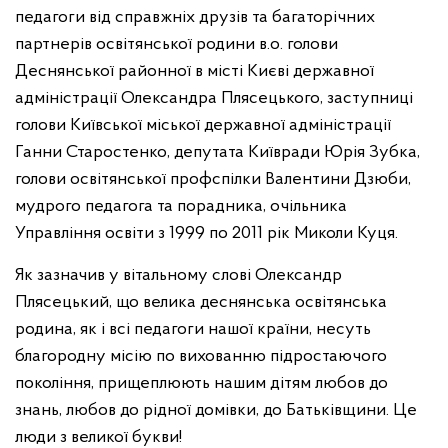
педагоги від справжніх друзів та багаторічних
партнерів освітянської родини в.о. голови
Деснянської районної в місті Києві державної
адміністрації Олександра Плясецького, заступниці
голови Київської міської державної адміністрації
Ганни Старостенко, депутата Київради Юрія Зубка,
голови освітянської профспілки Валентини Дзюби,
мудрого педагога та порадника, очільника
Управління освіти з 1999 по 2011 рік Миколи Куця.
Як зазначив у вітальному слові Олександр
Плясецький, що велика деснянська освітянська
родина, як і всі педагоги нашої країни, несуть
благородну місію по вихованню підростаючого
покоління, прищеплюють нашим дітям любов до
знань, любов до рідної домівки, до Батьківщини. Це
люди з великої букви!