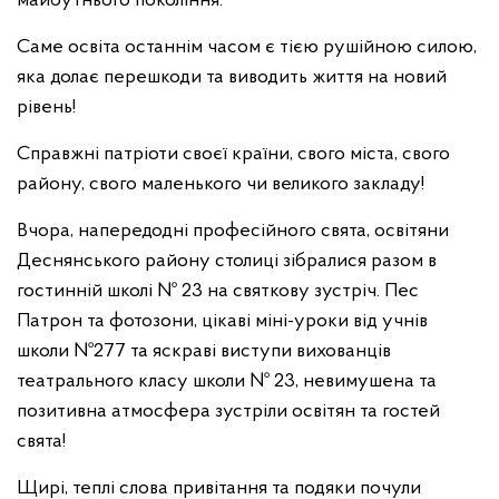
майбутнього покоління.
Саме освіта останнім часом є тією рушійною силою,
яка долає перешкоди та виводить життя на новий
рівень!
Справжні патріоти своєї країни, свого міста, свого
району, свого маленького чи великого закладу!
Вчора, напередодні професійного свята, освітяни
Деснянського району столиці зібралися разом в
гостинній школі № 23 на святкову зустріч. Пес
Патрон та фотозони, цікаві міні-уроки від учнів
школи №277 та яскраві виступи вихованців
театрального класу школи № 23, невимушена та
позитивна атмосфера зустріли освітян та гостей
свята!
Щирі, теплі слова привітання та подяки почули