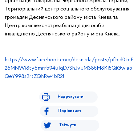
організація Товариства Червоного Хреста України,
Територіальний центр соціального обслуговування
громадян Деснянського району міста Києва та
Центр комплексної реабілітації для осіб з
інвалідністю Деснянського району міста Києва.
https://www.facebook.com/desn.rda/posts/pfbid0kqF
26MNWi8ty6mrrb94u1qD7ShJvuM385M8Ki5QiGwia5
QeY998s2rtZQhRw4bR2l
Надрукувати
Поділитися
Твітнути