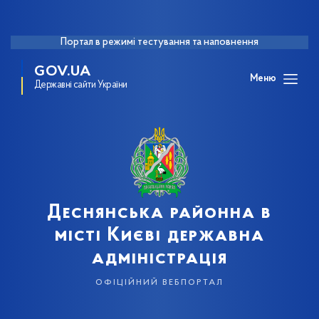
Портал в режимі тестування та наповнення
GOV.UA
Меню
Державні сайти України
Деснянська районна в
місті Києві державна
адміністрація
офіційний вебпортал