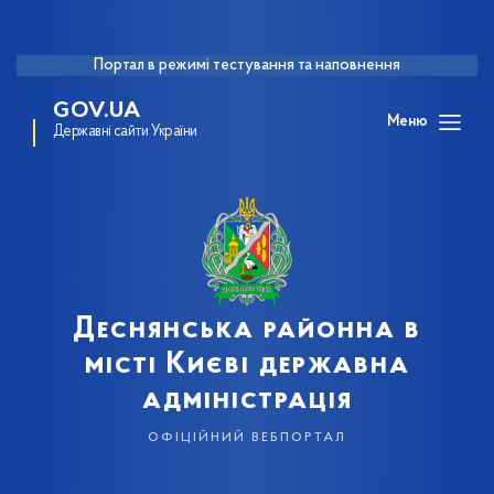
Портал в режимі тестування та наповнення
GOV.UA
Меню
Державні сайти України
Деснянська районна в
місті Києві державна
адміністрація
офіційний вебпортал