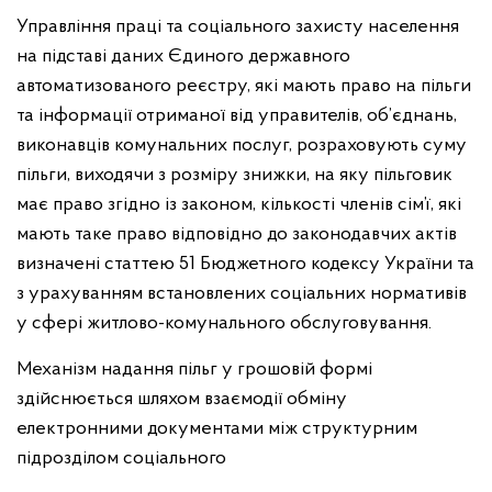
Управління праці та соціального захисту населення
на підставі даних Єдиного державного
автоматизованого реєстру, які мають право на пільги
та інформації отриманої від управителів, об’єднань,
виконавців комунальних послуг, розраховують суму
пільги, виходячи з розміру знижки, на яку пільговик
має право згідно із законом, кількості членів сім’ї, які
мають таке право відповідно до законодавчих актів
визначені статтею 51 Бюджетного кодексу України та
з урахуванням встановлених соціальних нормативів
у сфері житлово-комунального обслуговування.
Механізм надання пільг у грошовій формі
здійснюється шляхом взаємодії обміну
електронними документами між структурним
підрозділом соціального