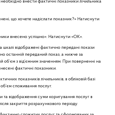
в необхідно внести фактичні показники лічильника
певнені, що хочете надіслати показник?» Натиснути
зники внесено успішно». Натиснути «ОК».
на шкалі відображені фактично передані покази
чено останній переданий показ, а нижче за
й об’єм з від’ємним значенням. При поверненні на
несені фактичні показники.
ичних показників лічильників, в обліковій базі
об’єм споживання послуг.
и та відображення суми коригування послуг в
ісля закриття розрахункового періоду.
 фактично спожитих послуг та сформованих за