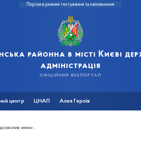
Портал в режимі тестування та наповнення
нська районна в місті Києві де
адміністрація
офіційний вебпортал
ний центр
ЦНАП
Алея Героїв
и показники лічильників