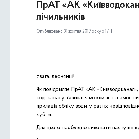
ПрАТ «АК «Київводокан
лічильників
Опубліковано 31 жовтня 2019 року о 17:11
Увага, деснянці!
Як повідомляє ПрАТ «АК «Київводоканал»,
водоканалу з’явилася можливість самості
приладів обліку води, у разі їх невідпові
куб. м.
Для цього необхідно виконати наступні кр