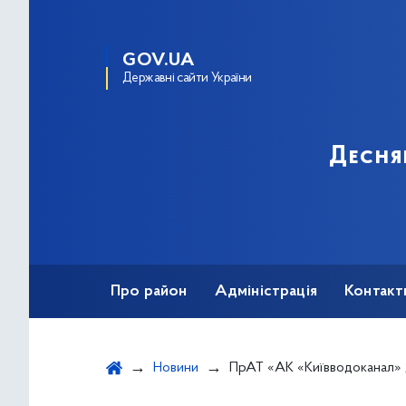
GOV.UA
Державні сайти України
Десня
Про район
Адміністрація
Контакт
Новини
ПрАТ «АК «Київводоканал» дозволив змінюват