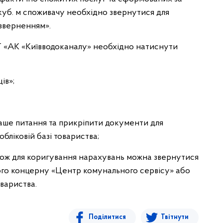
куб. м споживачу необхідно звернутися для
зверненням».
АТ «АК «Київводоканалу» необхідно натиснути
ів»;
 Ваше питання та прикріпити документи для
обліковій базі товариства;
акож для коригування нарахувань можна звернутися
ного концерну «Центр комунального сервісу» або
вариства.
Поділитися
Твітнути