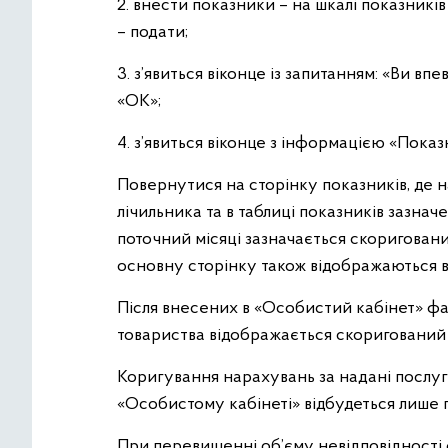
2. внести показники – на шкалі показникі
– подати;
3. з’явиться віконце із запитанням: «Ви в
«ОК»;
4. з’явиться віконце з інформацією «Пока
Повернутися на сторінку показників, де 
лічильника та в таблиці показників зазна
поточний місяці зазначається скориговани
основну сторінку також відображаються в
Після внесених в «Особистий кабінет» факт
товариства відображається скоригований 
Коригування нарахувань за надані послуг
«Особистому кабінеті» відбудеться лише п
При перевищенні об’єму невідповідності