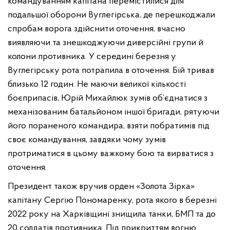
командуванням капітана перемістилися для
подальшої оборони Вуглегірська, де перешкоджали
спробам ворога здійснити оточення, вчасно
виявляючи та знешкоджуючи диверсійні групи й
колони противника. У середині березня у
Вуглегірську рота потрапила в оточення. Бій тривав
близько 12 годин. Не маючи великої кількості
боєприпасів, Юрій Михайлюк зумів об’єднатися з
механізованим батальйоном іншої бригади, рятуючи
його пораненого командира, взяти побратимів під
своє командування, завдяки чому зумів
протриматися в цьому важкому бою та вирватися з
оточення.
Президент також вручив орден «Золота Зірка»
капітану Сергію Пономаренку, рота якого в березні
2022 року на Харківщині знищила танки, БМП та до
20 солдатів противника. Під прикриттям вогню