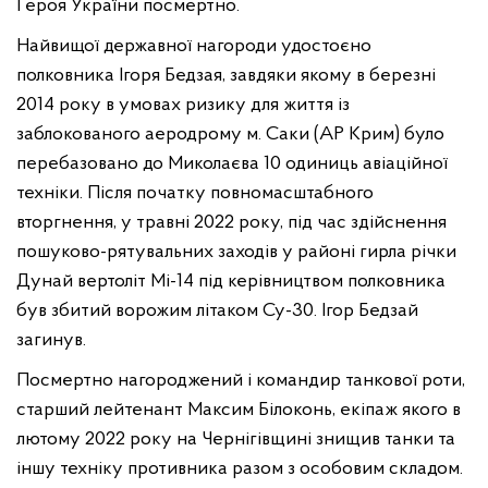
Героя України посмертно.
Найвищої державної нагороди удостоєно
полковника Ігоря Бедзая, завдяки якому в березні
2014 року в умовах ризику для життя із
заблокованого аеродрому м. Саки (АР Крим) було
перебазовано до Миколаєва 10 одиниць авіаційної
техніки. Після початку повномасштабного
вторгнення, у травні 2022 року, під час здійснення
пошуково-рятувальних заходів у районі гирла річки
Дунай вертоліт Мі-14 під керівництвом полковника
був збитий ворожим літаком Су-30. Ігор Бедзай
загинув.
Посмертно нагороджений і командир танкової роти,
старший лейтенант Максим Білоконь, екіпаж якого в
лютому 2022 року на Чернігівщині знищив танки та
іншу техніку противника разом з особовим складом.