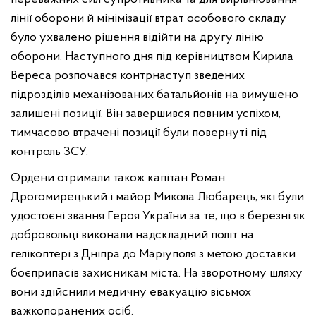
лінії оборони й мінімізації втрат особового складу
було ухвалено рішення відійти на другу лінію
оборони. Наступного дня під керівництвом Кирила
Вереса розпочався контрнаступ зведених
підрозділів механізованих батальйонів на вимушено
залишені позиції. Він завершився повним успіхом,
тимчасово втрачені позиції були повернуті під
контроль ЗСУ.
Ордени отримали також капітан Роман
Дрогомирецький і майор Микола Любарець, які були
удостоєні звання Героя України за те, що в березні як
добровольці виконали надскладний політ на
гелікоптері з Дніпра до Маріуполя з метою доставки
боєприпасів захисникам міста. На зворотному шляху
вони здійснили медичну евакуацію вісьмох
важкопоранених осіб.