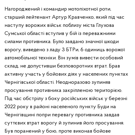
Нагороджений і командир мотопіхотної роти,
старший лейтенант Артур Кравченко, який під час
наступу ворожих військ поблизу міста Глухова
Сумської області вступив у бій із переважними
силами противника. Було завдано значної шкоди
ворогу, виведено з ладу 3 БТРи, 6 одиниць ворожої
автомобільної техніки. Він зумів вивести особовий
склад, не допустивши безповоротних втрат. Брав
активну участь у бойових діях у населених пунктах
Чернігівської області. Неодноразово зупиняв
просування противника закріпленою територією.
Під час обстрілу з боку російських військ у березні
2022 року в районі населеного пункту Буди на
Чернігівщині попри перевагу противника завдав
суттєвих втрат ворогу й зупинив його просування.
Був поранений у бою, проте виконав бойове