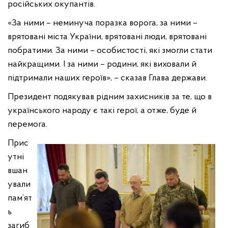
російських окупантів.
«За ними – неминуча поразка ворога, за ними –
врятовані міста України, врятовані люди, врятовані
побратими. За ними – особистості, які змогли стати
найкращими. І за ними – родини, які виховали й
підтримали наших героїв», – сказав Глава держави.
Президент подякував рідним захисників за те, що в
українського народу є такі герої, а отже, буде й
перемога.
Прис
утні
вшан
ували
пам’ят
ь
загиб