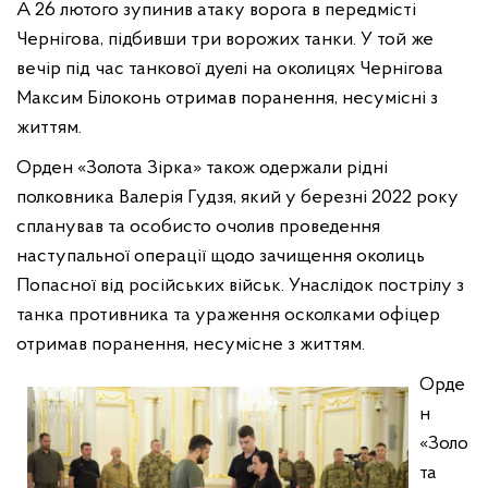
А 26 лютого зупинив атаку ворога в передмісті
Чернігова, підбивши три ворожих танки. У той же
вечір під час танкової дуелі на околицях Чернігова
Максим Білоконь отримав поранення, несумісні з
життям.
Орден «Золота Зірка» також одержали рідні
полковника Валерія Гудзя, який у березні 2022 року
спланував та особисто очолив проведення
наступальної операції щодо зачищення околиць
Попасної від російських військ. Унаслідок пострілу з
танка противника та ураження осколками офіцер
отримав поранення, несумісне з життям.
Орде
н
«Золо
та