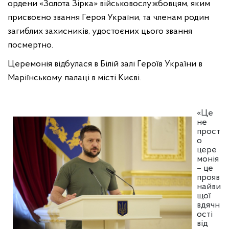
ордени «Золота Зірка» військовослужбовцям, яким
присвоєно звання Героя України, та членам родин
загиблих захисників, удостоєних цього звання
посмертно.
Церемонія відбулася в Білій залі Героїв України в
Маріїнському палаці в місті Києві.
«Це
не
прост
о
цере
монія
– це
прояв
найви
щої
вдячн
ості
від