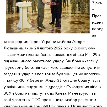
Зірка
»
През
идент
перед
ав
також рідним Героя України майора Андрія
Люташина, який 24 лютого 2022 року, ризикуючи
власним життям, здійснив виведення літака МіГ-29 з-
під авіаційного ракетного удару. Він брав участь у
груповому бою, під час якого вдалося не допустити
завдання ударів з повітря та був знищений ворожий
літак Су-30. У березні Андрій Люташин брав участь
у авіаційній підтримці підрозділів Сухопутних військ
ЗСУ в боях на підступах до Києва. Маневруючи в
зоні ураження ППО противника, майор ракетним
ударом знищив три БМП окупантів. Після цього його