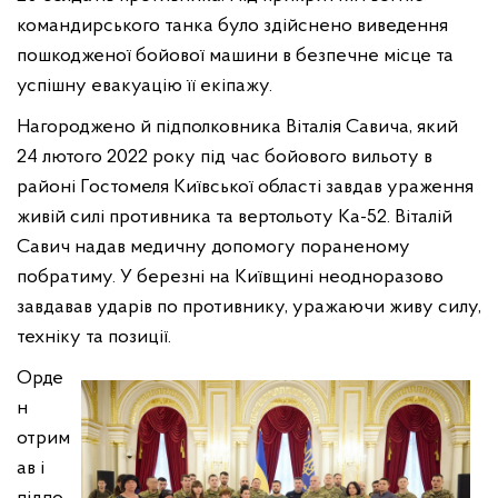
командирського танка було здійснено виведення
пошкодженої бойової машини в безпечне місце та
успішну евакуацію її екіпажу.
Нагороджено й підполковника Віталія Савича, який
24 лютого 2022 року під час бойового вильоту в
районі Гостомеля Київської області завдав ураження
живій силі противника та вертольоту Ка-52. Віталій
Савич надав медичну допомогу пораненому
побратиму. У березні на Київщині неодноразово
завдавав ударів по противнику, уражаючи живу силу,
техніку та позиції.
Орде
н
отрим
ав і