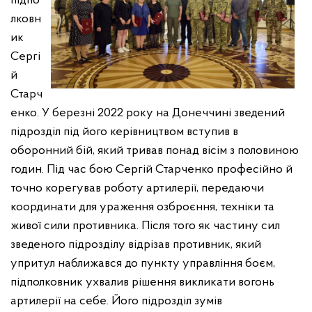
підпо
лковн
ик
Сергі
й
Старч
енко. У березні 2022 року на Донеччині зведений
підрозділ під його керівництвом вступив в
оборонний бій, який тривав понад вісім з половиною
годин. Під час бою Сергій Старченко професійно й
точно корегував роботу артилерії, передаючи
координати для ураження озброєння, техніки та
живої сили противника. Після того як частину сил
зведеного підрозділу відрізав противник, який
упритул наближався до пункту управління боєм,
підполковник ухвалив рішення викликати вогонь
артилерії на себе. Його підрозділ зумів