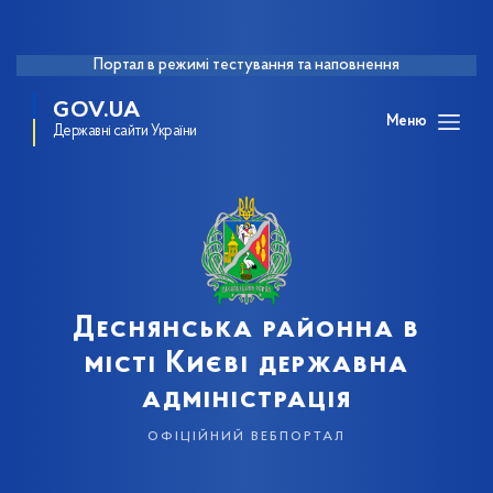
Портал в режимі тестування та наповнення
GOV.UA
Меню
Державні сайти України
Деснянська районна в
місті Києві державна
адміністрація
офіційний вебпортал