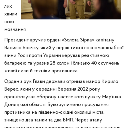
лих
хвили
ною
мовчання.
Президент вручив орден «Золота Зірка» капітану
Василю Боєчку, який у перші тижні повномасштабної
війни Росії проти України керував реактивною
батареєю та уразив 28 колон і близько 40 скупчень
живої сили й техніки противника.
Орден з рук Глави держави отримав майор Кирило
Верес, який у середині березня 2022 року
організовував оборону населеного пункту Мар’їнка
Донецької області. Було зупинено просування
противника на південно-східні околиці міста,
знищено два танки та два БМП. Через атаку
переважних сил супротивника та для вирівнювання