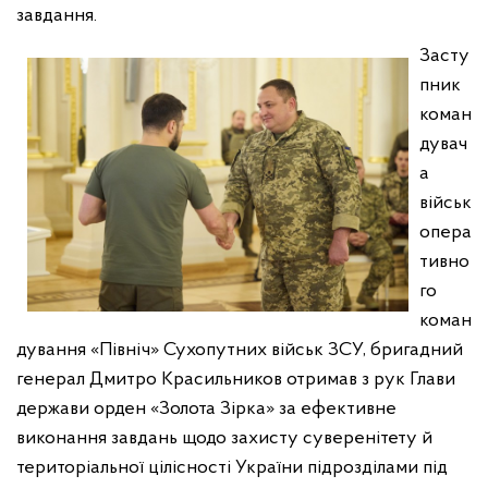
завдання.
Засту
пник
коман
дувач
а
військ
опера
тивно
го
коман
дування «Північ» Сухопутних військ ЗСУ, бригадний
генерал Дмитро Красильников отримав з рук Глави
держави орден «Золота Зірка» за ефективне
виконання завдань щодо захисту суверенітету й
територіальної цілісності України підрозділами під