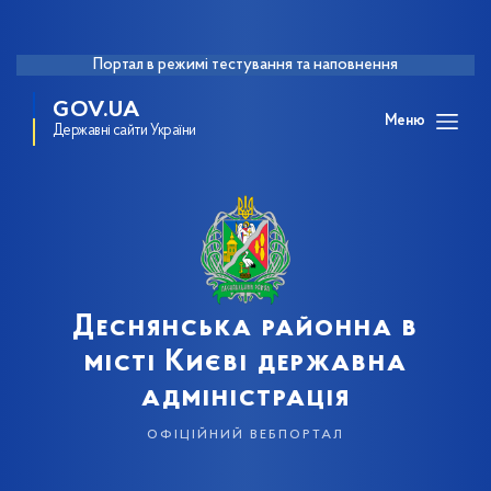
Портал в режимі тестування та наповнення
GOV.UA
Меню
Державні сайти України
Деснянська районна в
місті Києві державна
адміністрація
офіційний вебпортал