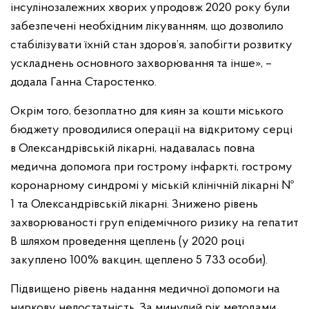
інсулінозалежних хворих упродовж 2020 року були
забезпечені необхідним лікуванням, що дозволило
стабілізувати їхній стан здоров’я, запобігти розвитку
ускладнень основного захворювання та інше», –
додала Ганна Старостенко.
Окрім того, безоплатно для киян за кошти міського
бюджету проводилися операції на відкритому серці
в Олександрівській лікарні, надавалась повна
медична допомога при гострому інфаркті, гострому
коронарному синдромі у міській клінічній лікарні №
1 та Олександрівській лікарні. Знижено рівень
захворюваності груп епідемічного ризику на гепатит
B шляхом проведення щеплень (у 2020 році
закуплено 100% вакцин, щеплено 5 733 особи).
Підвищено рівень надання медичної допомоги на
ниркову недостатність. За минулий рік методами