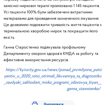
замісної ниркової терапії проліковано 1 145 пацієнтів.
Усі пацієнти 100% були забезпечені витратними
матеріалами для проведення зазначеного лікування.
Це дозволило подовжити тривалість життя пацієнтів з
термінальною хворобою нирок та покращити його
якість.
Ганна Старостенко подякувала профільному
Департаменту охороні здоров’я КМДА за роботу та
ефективне використання ресурсів.
https://kyivcity.gov.ua/news/ponad_pivmilyona_patsi
yentiv_u_2020_rotsi_otrimali_likuvannya_ta_diagnostiku
_zavdyaki_zakhodam_misko_programi_zdorovya_kiyan__
ganna_starostenko/
Надрукувати