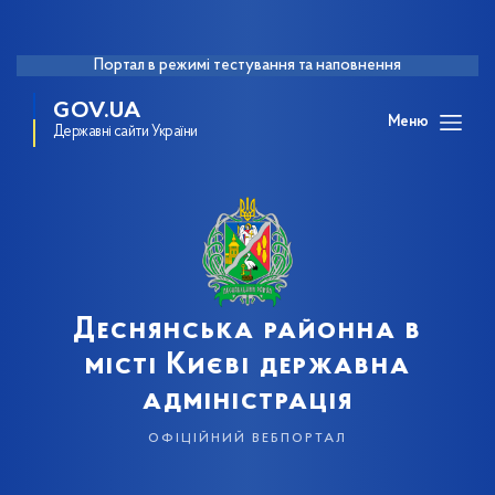
Портал в режимі тестування та наповнення
GOV.UA
Меню
Державні сайти України
Деснянська районна в
місті Києві державна
адміністрація
офіційний вебпортал