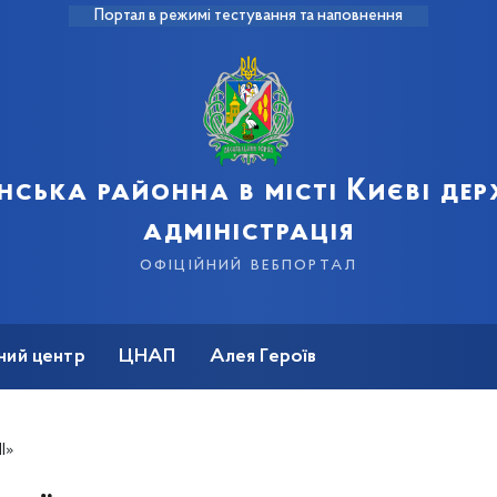
Портал в режимі тестування та наповнення
нська районна в місті Києві де
адміністрація
офіційний вебпортал
ний центр
ЦНАП
Алея Героїв
І»